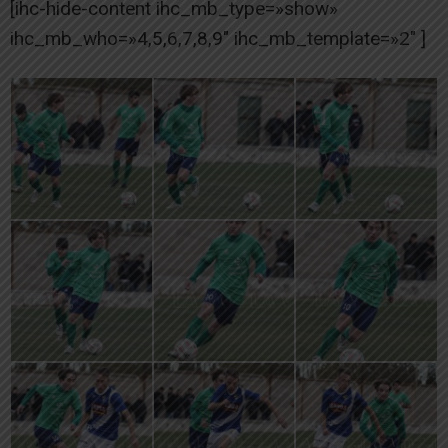
[ihc-hide-content ihc_mb_type=»show»
ihc_mb_who=»4,5,6,7,8,9″ ihc_mb_template=»2″ ]