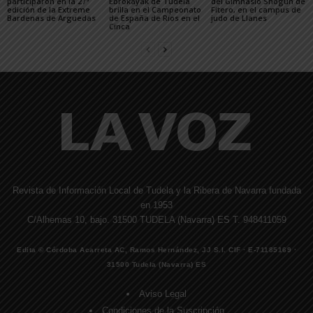
participaron en la 27ª
Ebrokayak de Tudela
del Gimnasio Shogun de
edición de la Extreme
brilla en el Campeonato
Fitero, en el campus de
Bardenas de Arguedas
de España de Ríos en el
judo de Llanes
Cinca
Revista de Información Local de Tudela y la Ribera de Navarra fundada
en 1953
C/Alhemas 10, bajo. 31500 TUDELA (Navarra) ES T. 948411059
Edita © Córdoba Acarreta AC, Ramos Hernández, JJ S.I. CIF · E-71185169 ·
31500 Tudela (Navarra) ES
Aviso Legal
Condiciones de la Suscripción