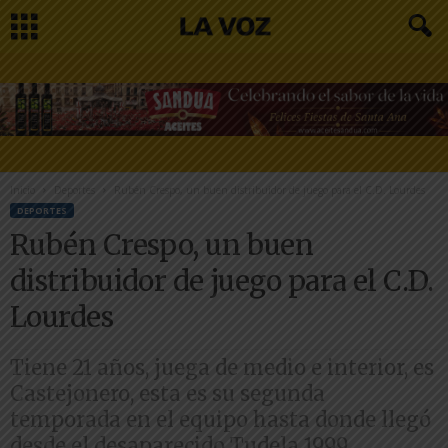
Inicio
Deportes
Rubén Crespo, un buen distribuidor de juego para el C.D. Lourdes
DEPORTES
Rubén Crespo, un buen
distribuidor de juego para el C.D.
Lourdes
Tiene 21 años, juega de medio e interior, es
Castejonero, esta es su segunda
temporada en el equipo hasta donde llegó
desde el desaparecido Tudela 1999