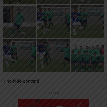
[/ihc-hide-content]
-- Publicidad --