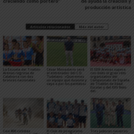
creciendo como portero”
de ayuda la creación y
producción artística
Artículos relacionados
Más del autor
La Escuela del Triatlón
César Monasterio será
El SDR Arenas supera
Arenas regresa de
el entrenador del C.D.
con éxito el gran reto
Calahorra con dos
Tudelano: «Queremos
organizativo del
bronces nacionales
un equipo que ilusione y
Campeonato de España
vaya a por los partidos»
de Triatlón de Edad
Escolar y del XXV Reto
del...
Casi 800 ciclistas
El Club de piragüismo
Tres judocas navarros