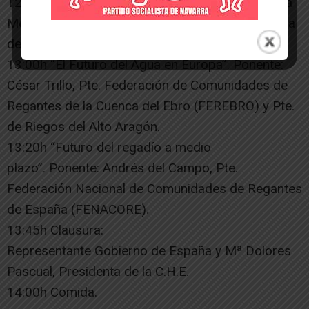
12:45h “Programa IRRIZEB: Lucha integral contra
Mejillón Cebra”. Ponente: Yolanda Gimeno, técnica
de medio ambiente de Riegos del Alto Aragón.
13:00h “El Futuro del Agua en Europa”. Ponente:
César Trillo, Pte. Federación de Comunidades de
Regantes de la Cuenca del Ebro (FEREBRO) y Pte.
de Riegos del Alto Aragón.
13:20h “Futuro del regadío a medio
plazo”. Ponente: Andrés del Campo, Pte.
Federación Nacional de Comunidades de Regantes
de España (FENACORE).
13:45h Clausura:
Representante Gobierno de España y Mª Dolores
Pascual, Presidenta de la C.H.E.
14:00h Comida.