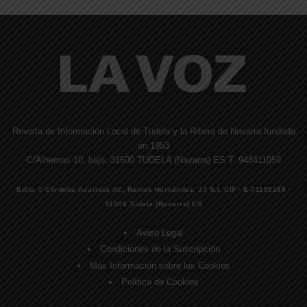
Revista de Información Local de Tudela y la Ribera de Navarra fundada
en 1953
C/Alhemas 10, bajo. 31500 TUDELA (Navarra) ES T. 948411059
Edita © Córdoba Acarreta AC, Ramos Hernández, JJ S.I. CIF · E-71185169 ·
31500 Tudela (Navarra) ES
Aviso Legal
Condiciones de la Suscripción
Más Información sobre las Cookies
Política de Cookies