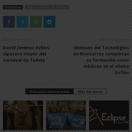
ETIQUETAS
EMBALSE DEL VAL
QUEILES
Artículo anterior
Artículo siguiente
David Jiménez Ayllón,
Alumnos del Tecnológico
zipotero mayor del
de Monterrey completan
carnaval de Tudela
su formación como
médicos en el «Reina
Sofía»
Artículos relacionados
Más del autor