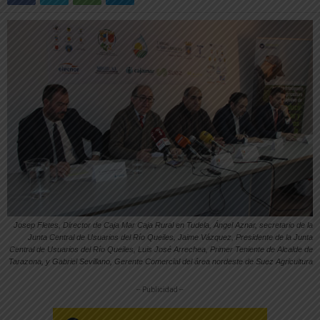
Josep Fletes, Director de Caja Mar Caja Rural en Tudela, Ángel Aznar, secretario de la
Junta Central de Usuarios del Río Queiles, Jaime Vázquez, Presidente de la Junta
Central de Usuarios del Río Queiles, Luis José Arrechea, Primer Teniente de Alcalde de
Tarazona, y Gabriel Sevillano, Gerente Comercial del área nordeste de Suez Agricultura
-- Publicidad --