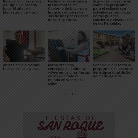
Recuperado un relieve
Fustiñana no invitará a
Arguedas presenta un
del siglo XVI robado
los miembros del
completo programa
hace 16 años del
Gobierno de Navarra a
para el eclipse, con
Monasterio de Fitero
los actos oficiales de
actividades científicas,
sus fiestas por el cierre
visitas guiadas,
de las Urgencias
concierto y observación
de las Perseidas
Ablitas abre el verano
María Preciado,
Sendaviva presenta la
festivo con sus peras
concejala de Cadreita:
programación especial
«Queremos unas fiestas
del eclipse total de Sol
en las que todo el
del 12 de agosto
mundo encuentre su
sitio»