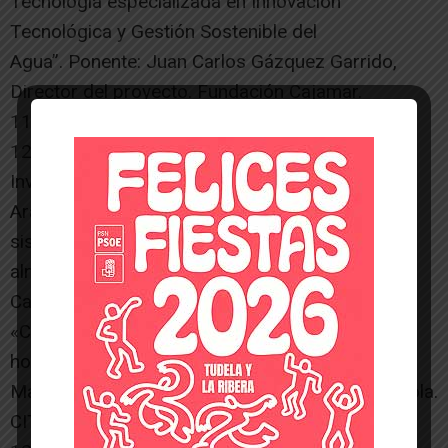
Tecnología especializada en Innovación
Tecnológica y Gestión Sostenible del
Agua”. Ponente: Juan Carlos Gázquez Garrido,
Director del proyecto. Fundación Cajamar.
11:30h Pausa-Café 30”
12:00h Ponencias a cargo del Centro de
Investigación y Tecnología Agroalimentaria de
Aragón (CITA): «Nuevo material vegetal y nuevos
sistemas de plantación para el cultivo del
almendro». Ponente: Dra. Maria José Rubio
Cabetas. CITA-Gob.Aragón.
«Cultivos alternativos: variedades locales de
hortalizas y legumbres». Ponente: Dra. Cristina
Mallor Gimenez. Banco de Germoplasma Hortícola.
CITA-Gob. Aragón.