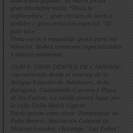
americana gigante “El barco pirata”,
gran hinchable mixto “Dora la
exploradora”, gran circuito de karts a
pedales y gran atracción especial “El
palo loco”.
Pinta-caras y maquillaje gratis para los
niños/as. Habrá monitores especializados
y música ambiental.
19,00 h. GRAN DESFILE DE CARNAVAL,
con recorrido desde el exterior de la
Antigua Estación de Autobuses, Avda.
Zaragoza, Gaztambide-Carrera y Plaza
de los Fueros. La salida tendrá lugar por
la calle Doña María Ugarte.
Participarán entre otros: Zampantzar de
Peña Beterri, Asociación Cultural de
Mujeres Lourdes, charanga “Las Peñas”