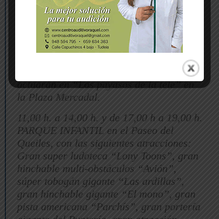
DÍA 3 DE MARZO (DOMINGO)
10,00 h. DIANAS DE CARNAVAL con la
charanga El Desbarajuste por el Barrio
de Lourdes.
11,00 h. Los AUROROS DE TUDELA
actuarán en “Los payasos de la tele” en
la Plaza Mercadal.
11,00 h. a 14,00 h. y de 17,00 h a 19,00 h.
PARQUE INFANTIL en el Paseo del
Queiles, con las siguientes atracciones:
Gran super ludoteca “Lony Toons”, gran
hinchable multi-obstáculos “Avión”,
súper tobogán gigante “Las ardillas”,
gran hinchable gigante “El mono”, gran
pista americana “Parchís”, gran portería