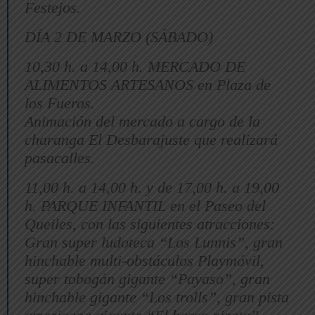
Festejos.
DÍA 2 DE MARZO (SÁBADO)
10,30 h. a 14,00 h. MERCADO DE
ALIMENTOS ARTESANOS en Plaza de
los Fueros.
Animación del mercado a cargo de la
charanga El Desbarajuste que realizará
pasacalles.
11,00 h. a 14,00 h. y de 17,00 h. a 19,00
h. PARQUE INFANTIL en el Paseo del
Queiles, con las siguientes atracciones:
Gran super ludoteca “Los Lunnis”, gran
hinchable multi-obstáculos Playmóvil,
super tobogán gigante “Payaso”, gran
hinchable gigante “Los trolls”, gran pista