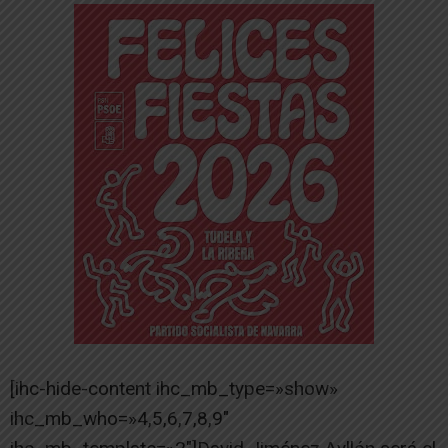
[ihc-hide-content ihc_mb_type=»show»
ihc_mb_who=»4,5,6,7,8,9″