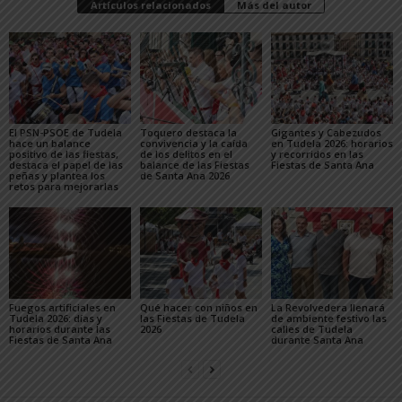
Artículos relacionados
Más del autor
El PSN-PSOE de Tudela
Toquero destaca la
Gigantes y Cabezudos
hace un balance
convivencia y la caída
en Tudela 2026: horarios
positivo de las fiestas,
de los delitos en el
y recorridos en las
destaca el papel de las
balance de las Fiestas
Fiestas de Santa Ana
peñas y plantea los
de Santa Ana 2026
retos para mejorarlas
Fuegos artificiales en
Qué hacer con niños en
La Revolvedera llenará
Tudela 2026: días y
las Fiestas de Tudela
de ambiente festivo las
horarios durante las
2026
calles de Tudela
Fiestas de Santa Ana
durante Santa Ana