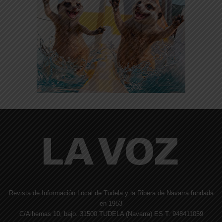
Revista de Información Local de Tudela y la Ribera de Navarra fundada
en 1953
C/Alhemas 10, bajo. 31500 TUDELA (Navarra) ES T. 948411059