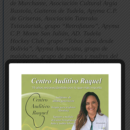
de Murchante, Asociación Cultural Argia
Ikastola, Gaiteros de Tudela, Apyma C.P.
de Griseras, Asociación Tuterako
Txistulariak, grupo “Retrofuturo”, Apyma
C.P. Monte San Julián, AD. Tudela
Hockey Club, grupo “Tobas añas desde
Bolivia”, Apyma Anunciata, grupo de
malabares, grupo de padres y madres del
C.P. Huertas Mayores y Salay Bolivia
Navarra.
Posteriormente, los Gaiteros de Tudela
harán una Ronda de Carnaval por el
Casco Viejo.
21,00 h. PASACALLE con la
ELECTROCHARANGA por las calles del
Casco Viejo.