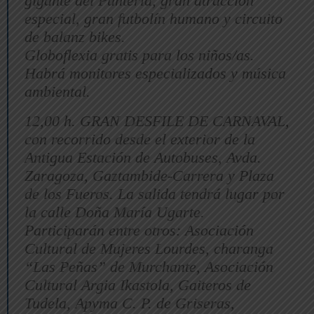
gigante del Puntería, gran atracción
especial, gran futbolín humano y circuito
de balanz bikes.
Globoflexia gratis para los niños/as.
Habrá monitores especializados y música
ambiental.
12,00 h. GRAN DESFILE DE CARNAVAL,
con recorrido desde el exterior de la
Antigua Estación de Autobuses, Avda.
Zaragoza, Gaztambide-Carrera y Plaza
de los Fueros. La salida tendrá lugar por
la calle Doña María Ugarte.
Participarán entre otros: Asociación
Cultural de Mujeres Lourdes, charanga
“Las Peñas” de Murchante, Asociación
Cultural Argia Ikastola, Gaiteros de
Tudela, Apyma C. P. de Griseras,