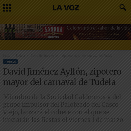
Inicio
Tudela
David Jiménez Ayllón, zipotero mayor del carnaval de Tudela
TUDELA
David Jiménez Ayllón, zipotero
mayor del carnaval de Tudela
Miembro de la Sociedad Caldereros y del
grupo impulsor del Paloteado del Casco
Viejo, lanzará el cohete con el que se
iniciarán las fiestas el viernes 1 de marzo