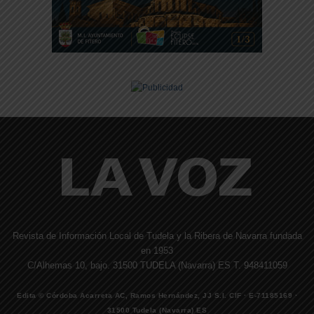
Revista de Información Local de Tudela y la Ribera de Navarra fundada
en 1953
C/Alhemas 10, bajo. 31500 TUDELA (Navarra) ES T. 948411059
Edita © Córdoba Acarreta AC, Ramos Hernández, JJ S.I. CIF · E-71185169 ·
31500 Tudela (Navarra) ES