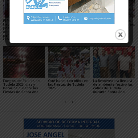
El PSN-PSOE de Tudela
Toquero destaca la
Gigantes y Cabezudos
hace un balance
convivencia y la caída
en Tudela 2026: horarios
positivo de las fiestas,
de los delitos en el
y recorridos en las
destaca el papel de las
balance de las Fiestas
Fiestas de Santa Ana
peñas y plantea los
de Santa Ana 2026
retos para mejorarlas
Fuegos artificiales en
Qué hacer con niños en
La Revolvedera llenará
Tudela 2026: días y
las Fiestas de Tudela
de ambiente festivo las
horarios durante las
2026
calles de Tudela
Fiestas de Santa Ana
durante Santa Ana