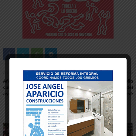
Artículo anterior
Artículo siguiente
Añón defiende la gestión
El Ayuntamiento de Corella
cultural al frente del
inaugura la reforma del
ayuntamiento de Tudela
Hogar Residencia San José
Artículos relacionados
Más del autor