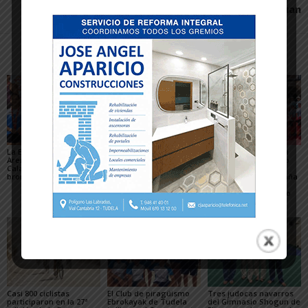
Juan
Artículos relacionados
Más del autor
La Escuela del Triatlón
César Monasterio será
El SDR Arenas supera
Arenas regresa de
el entrenador del C.D.
con éxito el gran reto
Calahorra con dos
Tudelano: «Queremos
organizativo del
bronces nacionales
un equipo que ilusione y
Campeonato de España
vaya a por los partidos»
de Triatlón de Edad
Escolar y del XXV Reto
del...
Casi 800 ciclistas
El Club de piragüismo
Tres judocas navarros
participaron en la 27ª
Ebrokayak de Tudela
del Gimnasio Shogun de