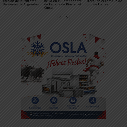
edición de la Extreme
brilla en el Campeonato
Fitero, en el campus de
Bardenas de Arguedas
de España de Ríos en el
judo de Llanes
Cinca