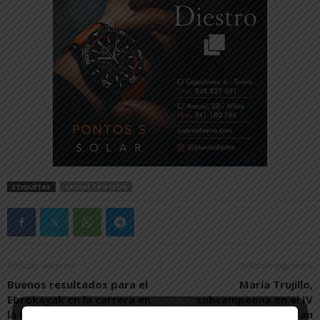
ETIQUETAS
ARENAS TRIATLÓN
Artículo anterior
Artículo siguiente
Buenos resultados para el
María Trujillo,
Ebrokayak en la carrera en
subcampeona en el IV
la Ría Bilbao
Open de Tenis de la AD San