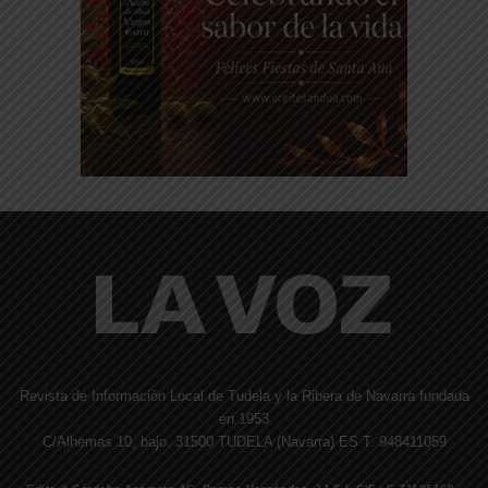
Revista de Información Local de Tudela y la Ribera de Navarra fundada
en 1953
C/Alhemas 10, bajo. 31500 TUDELA (Navarra) ES T. 948411059