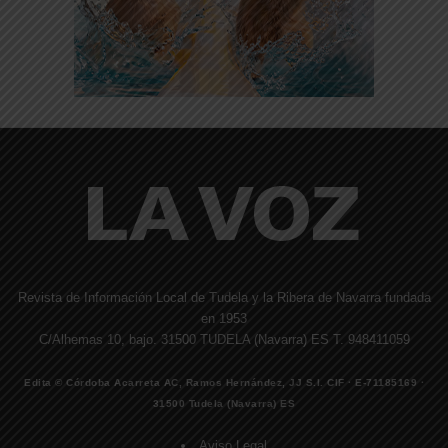
Revista de Información Local de Tudela y la Ribera de Navarra fundada
en 1953
C/Alhemas 10, bajo. 31500 TUDELA (Navarra) ES T. 948411059
Edita © Córdoba Acarreta AC, Ramos Hernández, JJ S.I. CIF · E-71185169 ·
31500 Tudela (Navarra) ES
Aviso Legal