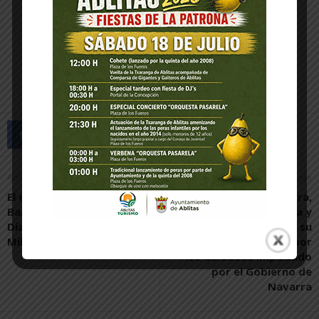
Artículo anterior
Artículo siguiente
El exalcalde Jesús María
Arguedas, Valtierra,
Barrado, pregonero del 23
Milagro, Villafranca y
Día de la Cereza de
Cadreita escenifican su
Milagro
apoyo al Pacto Local por
los Cuidados impulsado
por el Gobierno de
Navarra