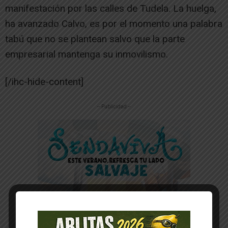
manifestación por las calles de Tudela. La huelga,
ha avanzado Calvo, es por el momento una palabra
tabú que no se plantean salvo que la parte
empresarial mantenga su inmovilismo.
[/ihc-hide-content]
-- Publicidad --