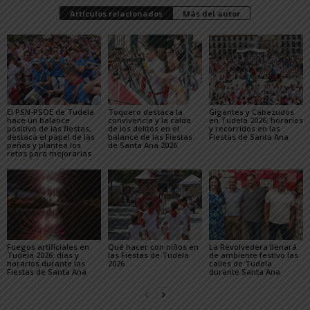
Artículos relacionados
Más del autor
El PSN-PSOE de Tudela
Toquero destaca la
Gigantes y Cabezudos
hace un balance
convivencia y la caída
en Tudela 2026: horarios
positivo de las fiestas,
de los delitos en el
y recorridos en las
destaca el papel de las
balance de las Fiestas
Fiestas de Santa Ana
peñas y plantea los
de Santa Ana 2026
retos para mejorarlas
Fuegos artificiales en
Qué hacer con niños en
La Revolvedera llenará
Tudela 2026: días y
las Fiestas de Tudela
de ambiente festivo las
horarios durante las
2026
calles de Tudela
Fiestas de Santa Ana
durante Santa Ana