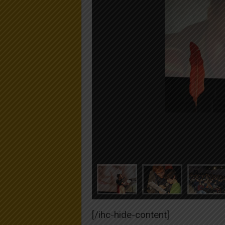
[/ihc-hide-content]