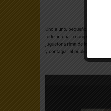
Uno a uno, pequeños y mayores 
tudelano para compartir lectura 
juguetona rima de la autora mad
y contagiar al público
la ilusión