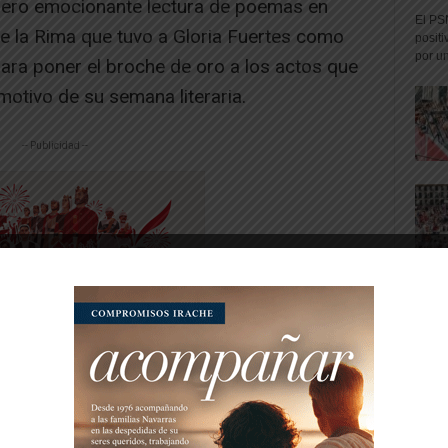
a pero emocionante lectura de poemas en
El PS
de la Rima que tuvo a Gloria Fuertes como
positi
por un
para poner el broche de oro a los actos que
motivo de su semana literaria.
-- Publicidad --