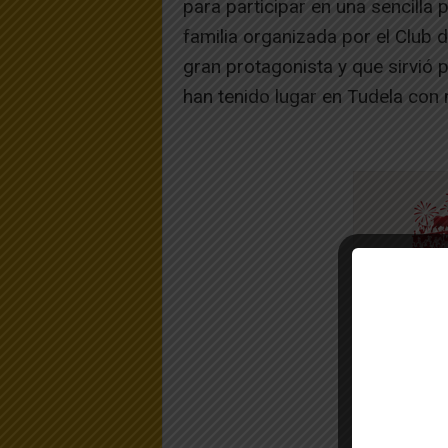
para participar en una sencill
familia organizada por el Club 
gran protagonista y que sirvió 
han tenido lugar en Tudela con 