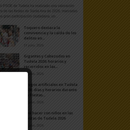
N-PSOE de Tudela ha realizado una valoración
va de las fiestas de Santa Ana de 2026, marcadas
a gran participación ciudadana, un...
Toquero destaca la
convivencia y la caída de los
delitos en...
31 julio, 2026
Gigantes y Cabezudos en
Tudela 2026: horarios y
recorridos en las...
25 julio, 2026
Fuegos artificiales en Tudela
2026: días y horarios durante
las Fiestas...
24 julio, 2026
Qué hacer con niños en las
Fiestas de Tudela 2026
23 julio, 2026