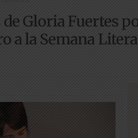
l broche de oro a la...
de Gloria Fuertes p
o a la Semana Litera