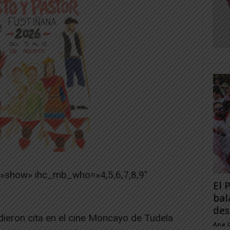
=»show» ihc_mb_who=»4,5,6,7,8,9″
El 
bal
des
ieron cita en el cine Moncayo de Tudela
Ana 