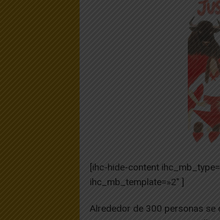
[ihc-hide-content ihc_mb_type
ihc_mb_template=»2″ ]
Alrededor de 300 personas se d