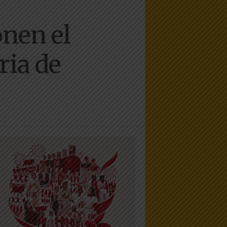
onen el
ria de