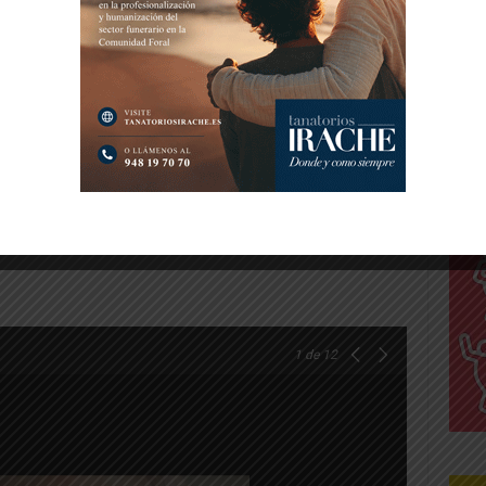
fueron pasando por el escenario del cine
o aventurarse en solitario con la simpática y
rileña, recitar sus versos, cantar canciones
 de cada una de sus poemas.
1
de 12