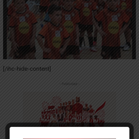
[/ihc-hide-content]
-- Publicidad --