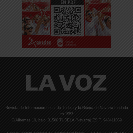
Revista de Información Local de Tudela y la Ribera de Navarra fundada
en 1953
C/Alhemas 10, bajo. 31500 TUDELA (Navarra) ES T. 948411059
Edita © Córdoba Acarreta AC, Ramos Hernández, JJ S.I. CIF · E-71185169 ·