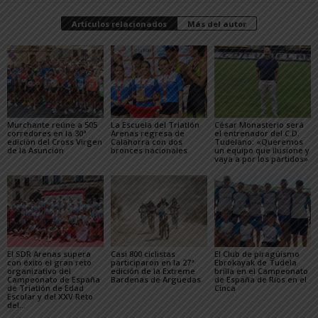
Artículos relacionados
Más del autor
Murchante reúne a 505
La Escuela del Triatlón
César Monasterio será
corredores en la 30ª
Arenas regresa de
el entrenador del C.D.
edición del Cross Virgen
Calahorra con dos
Tudelano: «Queremos
de la Asunción
bronces nacionales
un equipo que ilusione y
vaya a por los partidos»
El SDR Arenas supera
Casi 800 ciclistas
El Club de piragüismo
con éxito el gran reto
participaron en la 27ª
Ebrokayak de Tudela
organizativo del
edición de la Extreme
brilla en el Campeonato
Campeonato de España
Bardenas de Arguedas
de España de Ríos en el
de Triatlón de Edad
Cinca
Escolar y del XXV Reto
del...