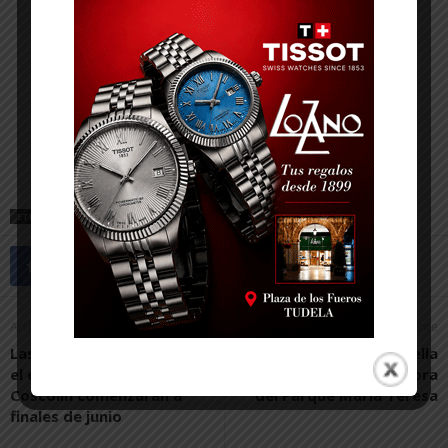
ETIQUETAS
DEPORTE
FÚTBOL SALA
RIBERA NAVARRA FS
Artículo anterior
Artículo siguiente
Las obras para regenerar
El ayuntamiento de Corella
el entorno del Horno de
licita las obras de mejora
Coscolín comenzarán a
del Parque María Teresa
finales de junio