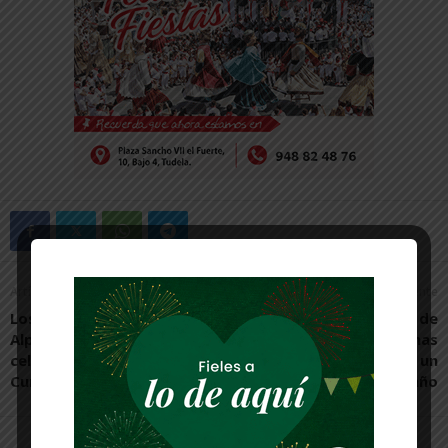
Artículo anterior
Artículo siguiente
Los peques del Uvesa-
Corella abre este fin de
Alpico Ribera Navarra
semana sus piscinas
celebran la Fiesta de Fin de
municipales estrenando un
Curso
nuevo vaso de baño
Artículos relacionados
Más del autor