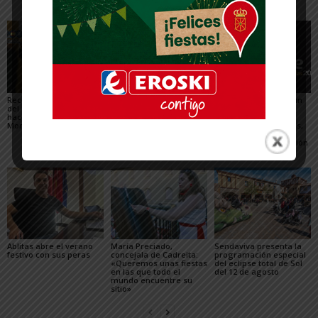
Recuperado un relieve
Fustiñana no invitará a
Arguedas presenta un
del siglo XVI robado
los miembros del
completo programa
hace 16 años del
Gobierno de Navarra a
para el eclipse, con
Monasterio de Fitero
los actos oficiales de
actividades científicas,
sus fiestas por el cierre
visitas guiadas,
de las Urgencias
concierto y observación
de las Perseidas
Ablitas abre el verano
María Preciado,
Sendaviva presenta la
festivo con sus peras
concejala de Cadreita:
programación especial
«Queremos unas fiestas
del eclipse total de Sol
en las que todo el
del 12 de agosto
mundo encuentre su
sitio»