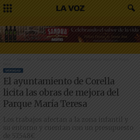
Inicio
Merindad
El ayuntamiento de Corella licita las obras de mejora del Parque
María...
MERINDAD
El ayuntamiento de Corella
licita las obras de mejora del
Parque María Teresa
Los trabajos afectan a la zona infantil y
su entorno y cuentan con un presupuesto
de 57.548€