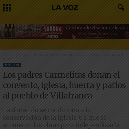
Inicio
Merindad
Los padres Carmelitas donan el convento, iglesia, huerta y patios al
pueblo...
MERINDAD
Los padres Carmelitas donan el
convento, iglesia, huerta y patios
al pueblo de Villafranca
La donación se condiciona a la
conservación de la Iglesia y a que se
acometan las obras para independizarla