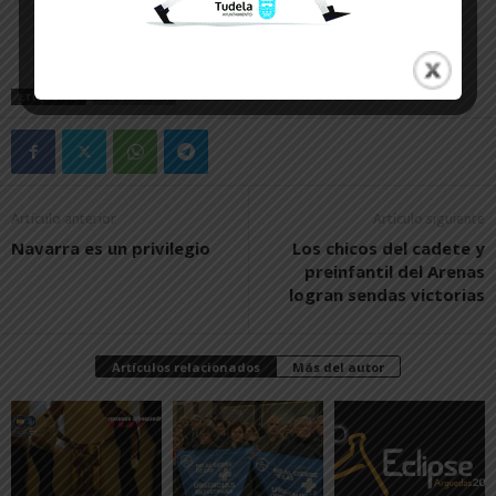
ETIQUETAS
VILLAFRANCA
Artículo anterior
Artículo siguiente
Navarra es un privilegio
Los chicos del cadete y
preinfantil del Arenas
logran sendas victorias
Artículos relacionados
Más del autor