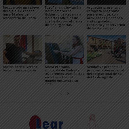
Recuperado un relieve
Fustiñana no invitará a
Arguedas presenta un
del siglo XVI robado
los miembros del
completo programa
hace 16 años del
Gobierno de Navarra a
para el eclipse, con
Monasterio de Fitero
los actos oficiales de
actividades científicas,
sus fiestas por el cierre
visitas guiadas,
de las Urgencias
concierto y observación
de las Perseidas
Ablitas abre el verano
María Preciado,
Sendaviva presenta la
festivo con sus peras
concejala de Cadreita:
programación especial
«Queremos unas fiestas
del eclipse total de Sol
en las que todo el
del 12 de agosto
mundo encuentre su
sitio»