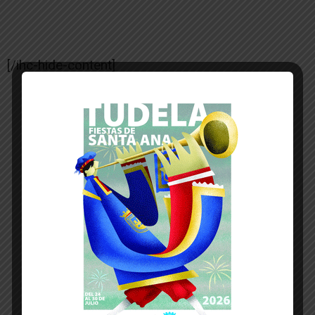
[/ihc-hide-content]
-- Publicidad --