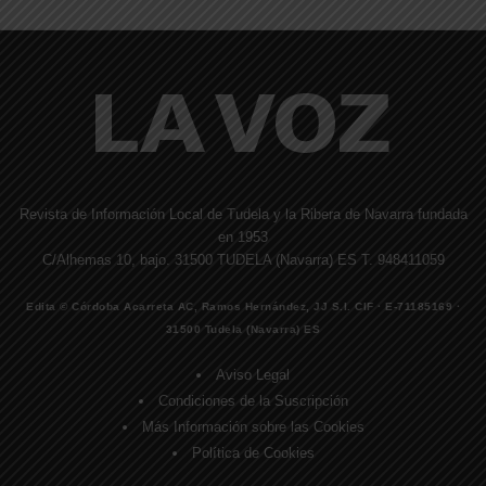
Revista de Información Local de Tudela y la Ribera de Navarra fundada
en 1953
C/Alhemas 10, bajo. 31500 TUDELA (Navarra) ES T. 948411059
Edita © Córdoba Acarreta AC, Ramos Hernández, JJ S.I. CIF · E-71185169 ·
31500 Tudela (Navarra) ES
Aviso Legal
Condiciones de la Suscripción
Más Información sobre las Cookies
Política de Cookies