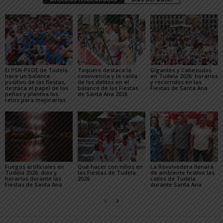
El PSN-PSOE de Tudela
Toquero destaca la
Gigantes y Cabezudos
hace un balance
convivencia y la caída
en Tudela 2026: horarios
positivo de las fiestas,
de los delitos en el
y recorridos en las
destaca el papel de las
balance de las Fiestas
Fiestas de Santa Ana
peñas y plantea los
de Santa Ana 2026
retos para mejorarlas
Fuegos artificiales en
Qué hacer con niños en
La Revolvedera llenará
Tudela 2026: días y
las Fiestas de Tudela
de ambiente festivo las
horarios durante las
2026
calles de Tudela
Fiestas de Santa Ana
durante Santa Ana