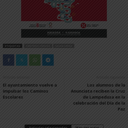
ETIQUETAS
CENTROS CÍVICOS
SILVIA CEPAS
Artículo anterior
Artículo siguiente
El ayuntamiento vuelve a
Los alumnos de la
impulsar los Caminos
Anunciata reciben la Cruz
Escolares
de Lampedusa en la
celebración del Día de la
Paz
Artículos relacionados
Más del autor