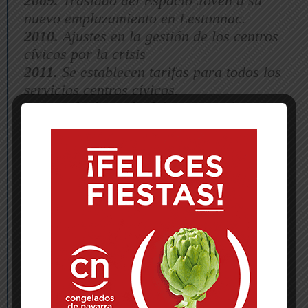
2009.
Traslado del Espacio Joven a su
nuevo emplazamiento en Lestonnac.
2010.
Ajustes en la gestión de los centros
cívicos por la crisis
2011.
Se establecen tarifas para todos los
servicios centros cívicos.
2012.
Adjudicación del proyecto de San
Nicolás.
2013.
Se segregan de la actividad de
Centros Cívicos los programas de
juventud.
2014.
Inicio obra de afianzamiento de San
Nicolás.
2015.
Fin de la obra de afianzamiento de
San Nicolás.
2016.
Liberación de tasas para entidades
temporales.
2017: Adjudicación de excavaciones