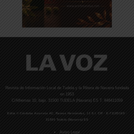
Revista de Información Local de Tudela y la Ribera de Navarra fundada
en 1953
C/Alhemas 10, bajo. 31500 TUDELA (Navarra) ES T. 948411059
Edita © Córdoba Acarreta AC, Ramos Hernández, JJ S.I. CIF · E-71185169 ·
31500 Tudela (Navarra) ES
Aviso Legal