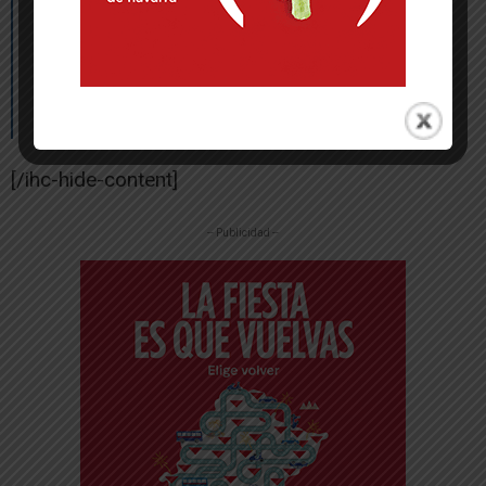
plurianuales en San Nicolás.
2018. Apertura del Molinar como centro
de Sostenibilidad e interpretación
ambiental.
[/ihc-hide-content]
-- Publicidad --