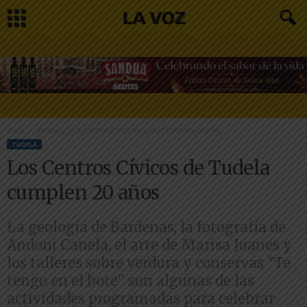
Inicio
Tudela
Los Centros Cívicos de Tudela cumplen 20 años
TUDELA
Los Centros Cívicos de Tudela
cumplen 20 años
La geología de Bardenas, la fotografía de
Andoni Canela, el arte de Marisa Juanes y
los talleres sobre verdura y conservas "Te
tengo en el bote" son algunas de las
actividades programadas para celebrar