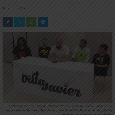
18 octubre, 2017
Eneko González, de Ekilikua, Chus González, del gimnasio Fitness, David Crespo,
responsable de Villa Javier, Santi Cordón, de la Fundación Mascotas Verdes, y Darina
Avramova, de Se me cae la casa encima