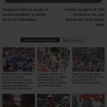
Artículo anterior
Artículo siguiente
Gregorio Santos recibe el
Tudela acogerá el “XIII
reconocimiento y cariño
Seminario las dos
de la AD Cabanillas
Navarras» el próximo
lunes
Artículos relacionados
Más del autor
El PSN-PSOE de Tudela
Toquero destaca la
Gigantes y Cabezudos
hace un balance
convivencia y la caída
en Tudela 2026: horarios
positivo de las fiestas,
de los delitos en el
y recorridos en las
destaca el papel de las
balance de las Fiestas
Fiestas de Santa Ana
peñas y plantea los
de Santa Ana 2026
retos para mejorarlas