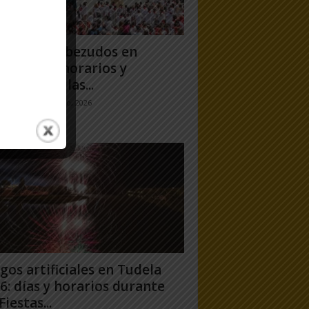
antes y Cabezudos en
ela 2026: horarios y
orridos en las...
jo Ramos
-
25 julio, 2026
gos artificiales en Tudela
6: días y horarios durante
Fiestas...