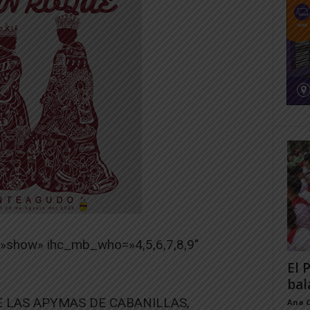
=»show» ihc_mb_who=»4,5,6,7,8,9″
El 
bal
 LAS APYMAS DE CABANILLAS,
Ana 