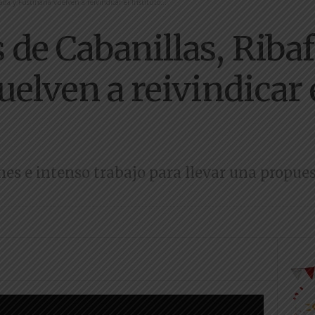
da y Fustiñana vuelven a reivindicar el Instituto...
de Cabanillas, Riba
elven a reivindicar e
es e intenso trabajo para llevar una propues