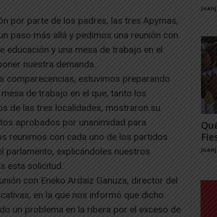
Juan
n por parte de los padres, las tres Apymas,
un paso más allá y pedimos una reunión con
de educación y una mesa de trabajo en el
xponer nuestra demanda.
has comparecencias, estuvimos preparando
 mesa de trabajo en el que, tanto los
s de las tres localidades, mostraron su
tos aprobados por unanimidad para
Qué
Fie
 nos reunimos con cada uno de los partidos
el parlamento, explicándoles nuestros
Juan
 esta solicitud.
eunión con Eneko Ardaiz Ganuza, director del
ucativas, en la que nos informó que dicho
do un problema en la ribera por el exceso de