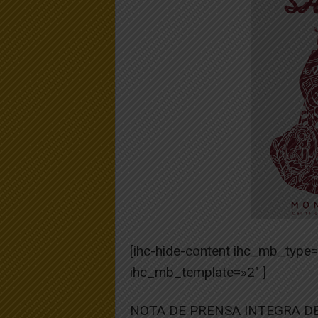
[ihc-hide-content ihc_mb_type
ihc_mb_template=»2″ ]
NOTA DE PRENSA INTEGRA DE