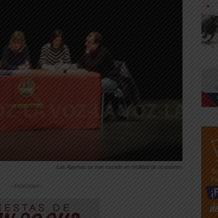
Las Apymas se han reunido en multitud de ocasiones
-- Publicidad --