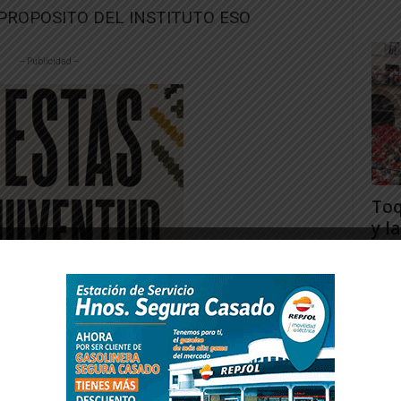
PROPOSITO DEL INSTITUTO ESO
-- Publicidad --
Toq
y la
Juan