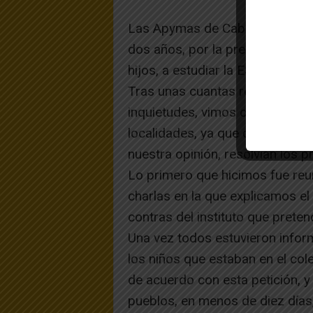
Las Apymas de Cabanillas, Riba
dos años, por la preocupación 
hijos, a estudiar la ESO a Tudel
Tras unas cuantas reuniones, e
inquietudes, vimos como solució
localidades, ya que dicho instit
nuestra opinión, resolvían los
Lo primero que hicimos fue reun
charlas en la que explicamos el 
contras del instituto que prete
Una vez todos estuvieron infor
los niños que estaban en el cole
de acuerdo con esta petición, y
pueblos, en menos de diez días