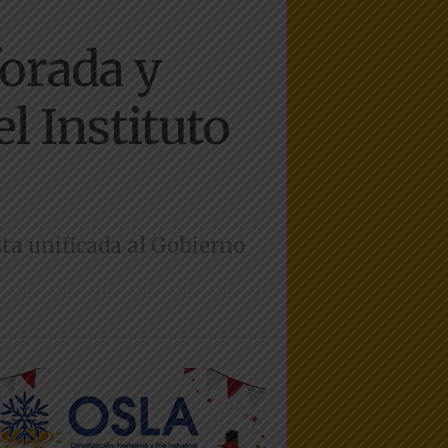
forada y
l Instituto
ta unificada al Gobierno