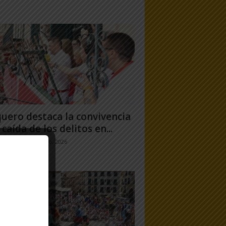
uero destaca la convivencia
 caída de los delitos en...
jo Ramos
-
31 julio, 2026