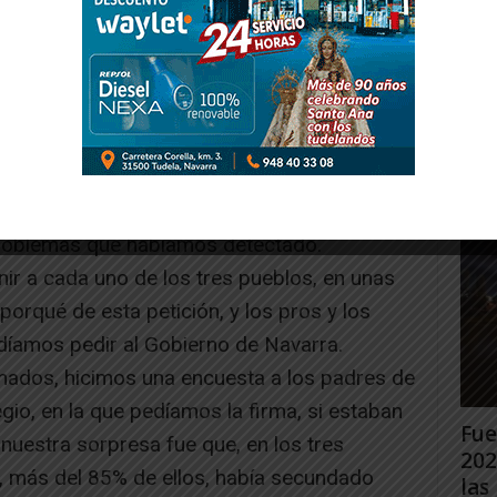
forada y Fustiñana, nos juntamos hace casi
común que teníamos en la salida de nuestros
Gig
Tud
a, a tan temprana edad.
rec
n las que pusimos sobre papel dichas
Juan
n, la creación de un IESO para nuestras tres
uto, reunía todas las condiciones que, en
 problemas que habíamos detectado.
ir a cada uno de los tres pueblos, en unas
porqué de esta petición, y los pros y los
ndíamos pedir al Gobierno de Navarra.
mados, hicimos una encuesta a los padres de
gio, en la que pedíamos la firma, si estaban
Fue
 nuestra sorpresa fue que, en los tres
202
, más del 85% de ellos, había secundado
las 