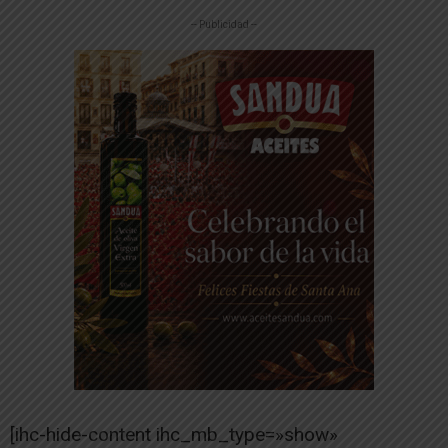
-- Publicidad --
[ihc-hide-content ihc_mb_type=»show»