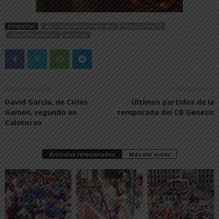
ETIQUETAS
ELECCIONES MUNICIPALES 2019
ENEKO LARRARTE
IZQUIERDA-EZKERRA
POLÍTICA
Artículo anterior
Artículo siguiente
David García, de Ciclos
Últimos partidos de la
Gamen, segundo en
temporada del CB Génesis
Calatorao
Artículos relacionados
Más del autor