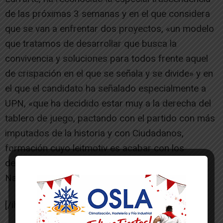
de las próximas 3 semanas y en el que considera
que se van a enfrentar dos proyectos, «un modelo
que tratamos de desarrollar que busca la
convivencia y soluciones para todos frente aquel
de crispación en el que se señala y se divide» y en
el que el candidato ha señalado especialmente a
UPN, «que ha decidido estar muy a la derecha del
tablero de juego, pactando con el partido con más
imputados de la historia y con Ciudadanos,
formación cuyo leitmotiv es acabar con los
derechos históricos de comunidades como
Navarra o Euskadi».
[/ihc-hide-content]