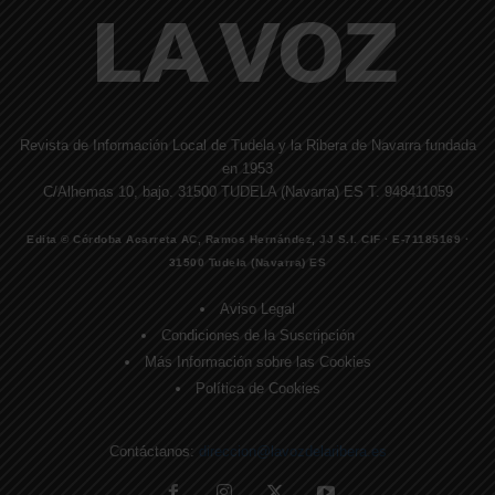
Revista de Información Local de Tudela y la Ribera de Navarra fundada
en 1953
C/Alhemas 10, bajo. 31500 TUDELA (Navarra) ES T. 948411059
Edita © Córdoba Acarreta AC, Ramos Hernández, JJ S.I. CIF · E-71185169 ·
31500 Tudela (Navarra) ES
Aviso Legal
Condiciones de la Suscripción
Más Información sobre las Cookies
Política de Cookies
Contáctanos:
direccion@lavozdelaribera.es