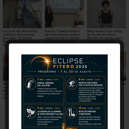
La Casa del Almirante
Futura Tudela llenará
Alejo anuncia la salida
exhibirá el proyecto
de arte urbano cuatro
de su tercer disco,
ganador de David
espacios de la ciudad
Mundo en ruinas, para
Mutiloa tras imponerse
del 15 al 23 de julio
el próximo 25 de
en el certamen de 2026
septiembre
Rafael Manero
Fustiñana se suma al
La Peña Andatu convoca
reconocido con la
festival Rincones y
la XV edición del
Medalla de Oro 2026 de
Recovecos con una
Concurso de
la Federación de Coros
propuesta teatral para
Microrrelatos Festivos
de Navarra
la noche del viernes
Memorial Javier
Martínez Llort