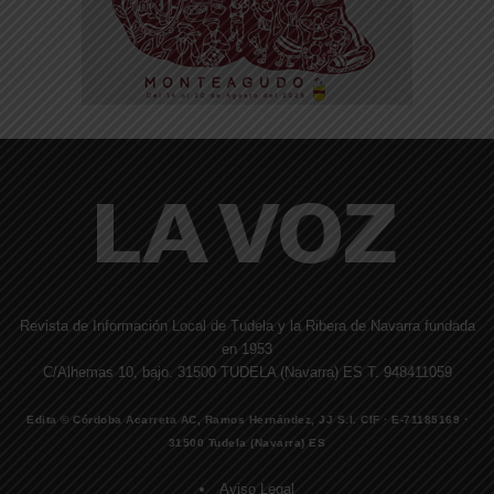
Revista de Información Local de Tudela y la Ribera de Navarra fundada
en 1953
C/Alhemas 10, bajo. 31500 TUDELA (Navarra) ES T. 948411059
Edita © Córdoba Acarreta AC, Ramos Hernández, JJ S.I. CIF · E-71185169 ·
31500 Tudela (Navarra) ES
Aviso Legal