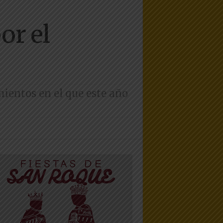
or el
ientos en el que este año