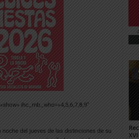
=»show» ihc_mb_who=»4,5,6,7,8,9″
Rec
 noche del jueves de las distinciones de su
XVI