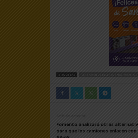
ETIQUETAS
CERTAMEN DE BELENES Y NACIMIENTOS 
Artículo anterior
Fomento analizará otras alternati
para que los camiones enlacen con 
AP-68