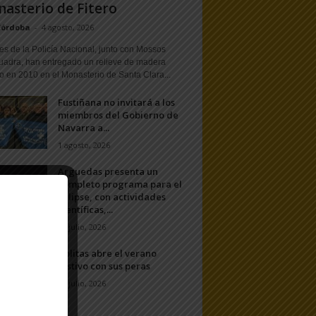
asterio de Fitero
Córdoba
-
4 agosto, 2026
s de la Policía Nacional, junto con Mossos
uadra, han entregado un relieve de madera
o en 2010 en el Monasterio de Santa Clara...
Fustiñana no invitará a los
miembros del Gobierno de
Navarra a...
1 agosto, 2026
Arguedas presenta un
completo programa para el
eclipse, con actividades
científicas,...
20 julio, 2026
Ablitas abre el verano
festivo con sus peras
11 julio, 2026