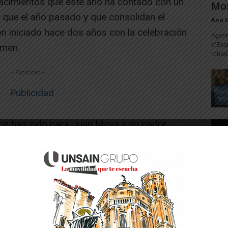
acimientos que este año ha contado con un
Mon
s que el año pasado y que consolidan el
Ana 
n iniciado hace dos años con la celebración
Agente
d’Esq
amen.
robad
-- Publicidad --
os han sido para Juan Moya y su padre,
Infantil; el Colegio Público Griseras, en el
, ex aequo para Mª Jesús Jiménez y Carlos
ividual.
 jurado de la peña que este año se ha
s, destacó que las diferentes creaciones que
an hecho difícil la elección de los