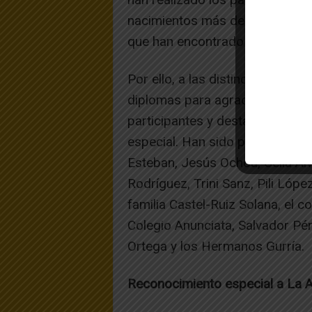
nacimientos más destacados pero
que han encontrado en los parti
Por ello, a las distinciones hab
diplomas para agradecer la lab
participantes y destacar aquell
especial. Han sido para la Real
Esteban, Jesús Ochoa, Celia Ál
Rodríguez, Trini Sanz, Pili López,
familia Castel-Ruiz Solana, el c
Colegio Anunciata, Salvador Pé
Ortega y los Hermanos Gurría.
Reconocimiento especial a La A