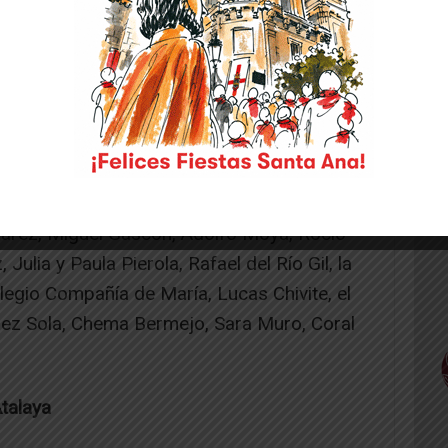
 resaltó, sobre todo, la ilusión y ganas
cipantes.
ituales, la peña ha sumado la concesión de 21
or que desarrollan muchos de los
os trabajos que han aportado algún detalle
 Casa de Misericordia, Paco Cascán, Berni
varez, Miguel Gascón, Adolfo Moya, Rocío
 Julia y Paula Pierola, Rafael del Río Gil, la
olegio Compañía de María, Lucas Chivite, el
rez Sola, Chema Bermejo, Sara Muro, Coral
talaya