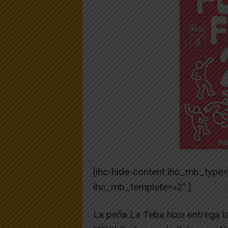
[ihc-hide-content ihc_mb_type
ihc_mb_template=»2″ ]
La peña La Teba hizo entrega la