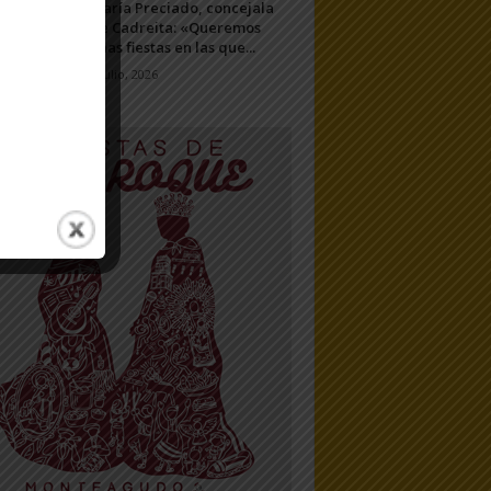
María Preciado, concejala
de Cadreita: «Queremos
unas fiestas en las que...
7 julio, 2026