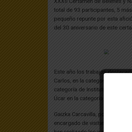
XXXII Certamen de Belenes y N
total de 93 participantes, 5 má
pequeño repunte por esta afició
del 30 aniversario de este cert
Este año los trabajos destacad
Carlos, en la categoría de Belén 
categoría de Instituticiones; y
Úcar en la categoría de belén ind
Gaizka Carcavilla, portavoz del
encargado de visitar los belene
han realizado los participantes h