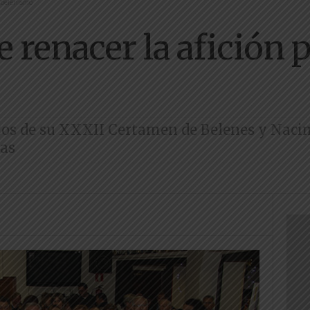
l belenismo
 renacer la afición p
os de su XXXII Certamen de Belenes y Nacim
nas