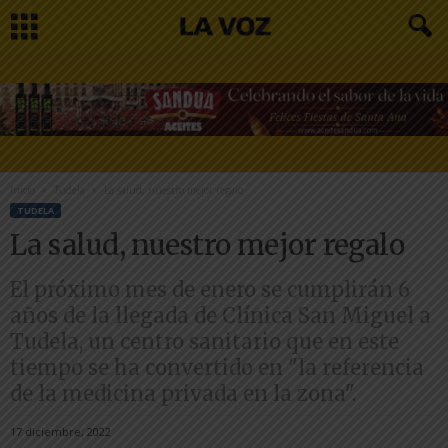
Inicio
Tudela
La salud, nuestro mejor regalo
TUDELA
La salud, nuestro mejor regalo
El próximo mes de enero se cumplirán 6
años de la llegada de Clínica San Miguel a
Tudela, un centro sanitario que en este
tiempo se ha convertido en "la referencia
de la medicina privada en la zona".
17 diciembre, 2022