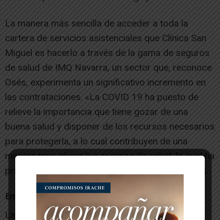
La manera más sencilla de acceder a toda la
cartera de servicios asistenciales que Clínica San
Miguel es hacerlo a través de la gama de seguros
de salud de IMQ Navarra, un sector que, reconoce
Osés, experimenta un significativo incremento en
las contrataciones. «La COVID 19 ha puesto de
relieve la importancia que tiene gozar de una
buena salud y disponer de los recursos necesarios
para protegerla, a lo cual contribuyen de una
manera muy eficaz los seguros de salud, lo cual ha
provocado un aumento del interés y contratación.
Empresas
Las empresas también son conscientes de la