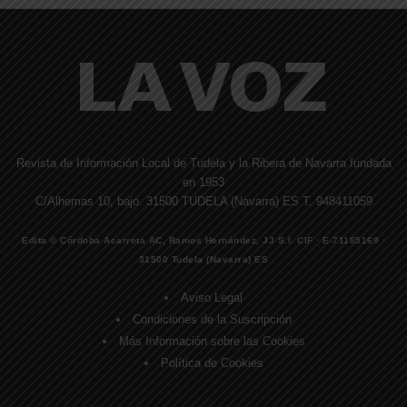
Revista de Información Local de Tudela y la Ribera de Navarra fundada
en 1953
C/Alhemas 10, bajo. 31500 TUDELA (Navarra) ES T. 948411059
Edita © Córdoba Acarreta AC, Ramos Hernández, JJ S.I. CIF · E-71185169 ·
31500 Tudela (Navarra) ES
Aviso Legal
Condiciones de la Suscripción
Más Información sobre las Cookies
Política de Cookies