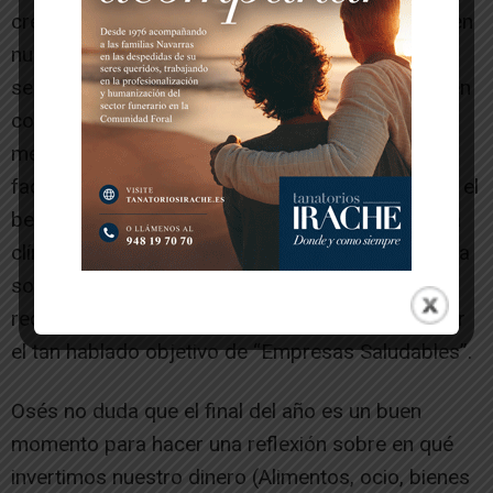
creciente importancia que ha adquirido la salud en
nuestras vidas y han comenzado a incorporar el
seguro de salud como forma de retribución, «bien
como un beneficio a cargo de la empresa o
mediante Planes de Retribución Flexibles que
facilita la contratación a los trabajadores, ya que el
beneficio en mutuo», explica el responsable de la
clínica de Tudela. «Las empresas son reflejo de la
sociedad y su preocupación por la Salud y por la
reducción del absentismo les empujan a alcanzar
el tan hablado objetivo de “Empresas Saludables”.
Osés no duda que el final del año es un buen
momento para hacer una reflexión sobre en qué
invertimos nuestro dinero (Alimentos, ocio, bienes