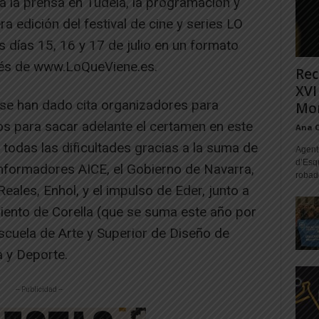
 la prensa en Tudela, la programación y
ra edición del festival de cine y series LO
 días 15, 16 y 17 de julio en un formato
avés de www.LoQueViene.es.
Rec
XVI
se han dado cita organizadores para
Mon
os para sacar adelante el certamen en este
Ana 
todas las dificultades gracias a la suma de
Agente
d’Esq
informadores AICE, el Gobierno de Navarra,
robad
ales, Enhol, y el impulso de Eder, junto a
iento de Corella (que se suma este año por
Escuela de Arte y Superior de Diseño de
a y Deporte.
-- Publicidad --