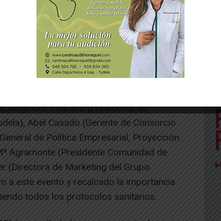
tal volver a organizar estas jornadas que,
izar las principales tendencias de la
 Este cometido actualmente se antoja esencial
l audiovisual español por la crisis sanitaria y
s, Alejandro Toquero (Presidente de
udela), Abel Casado (Gerente de Consorcio
General de Política Empresarial, Proyección
é Mª Agramonte (Presidente Comunidad de
er (Directora de Marketing del Grupo
 a este evento y recalcado la importancia
iendo todos los protocolos sanitarios.