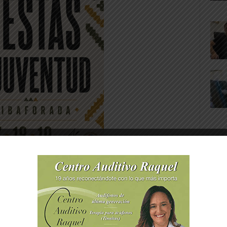
royecto estratégico en la ECEI RN de
r de las industrias creativas y culturales, de
izada de la S3 de Navarra.