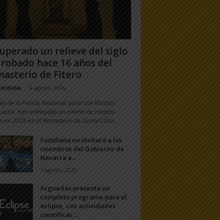
uperado un relieve del siglo
 robado hace 16 años del
asterio de Fitero
Córdoba
-
4 agosto, 2026
s de la Policía Nacional, junto con Mossos
uadra, han entregado un relieve de madera
o en 2010 en el Monasterio de Santa Clara...
Fustiñana no invitará a los
miembros del Gobierno de
Navarra a...
1 agosto, 2026
Arguedas presenta un
completo programa para el
eclipse, con actividades
científicas,...