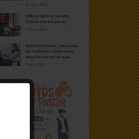
20 julio, 2026
Ablitas abre el verano
festivo con sus peras
11 julio, 2026
María Preciado, concejala
de Cadreita: «Queremos
unas fiestas en las que...
7 julio, 2026