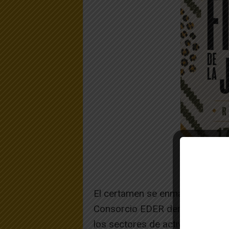
El certamen se enmarca como p
Consorcio EDER dentro del secto
los sectores de actividad prior