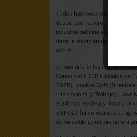
Todos han considerado fundamen
desde que nacieron, buscan anal
industria del cine y las series.
dada la situación que atraviesa e
social.
En sus diferentes intervencione
Consorcio EDER y Alcalde de T
EDER), Izaskun Goñi (Directora 
Internacional y Trabajo), Jos
Bardenas Reales) y Natalia Oliv
ENHOL), han mostrado su apoyo
de su celebración, siempre sigu