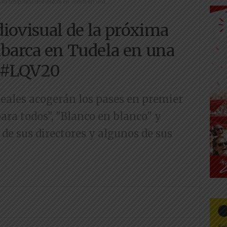
xima temporada desembarca en Tudela en una...
iovisual de la próxima
arca en Tudela en una
e #LQV20
Reales acogerán los pases en premier
ara todos", "Blanco en blanco" y
 de sus directores y algunos de sus