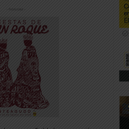
-- Publicidad --