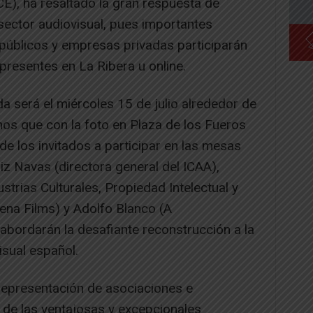
E), ha resaltado la gran respuesta de
sector audiovisual, pues importantes
úblicos y empresas privadas participarán
resentes en La Ribera u online.
da será el miércoles 15 de julio alrededor de
os que con la foto en Plaza de los Fueros
e los invitados a participar en las mesas
z Navas (directora general del ICAA),
strias Culturales, Propiedad Intelectual y
ena Films) y Adolfo Blanco (A
abordarán la desafiante reconstrucción a la
isual español.
representación de asociaciones e
n de las ventajosas y excepcionales