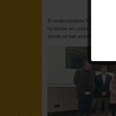
El vicepresidente Taberna ha d
ha tenido en Lodosa, destino d
donde se han atendido 276 per