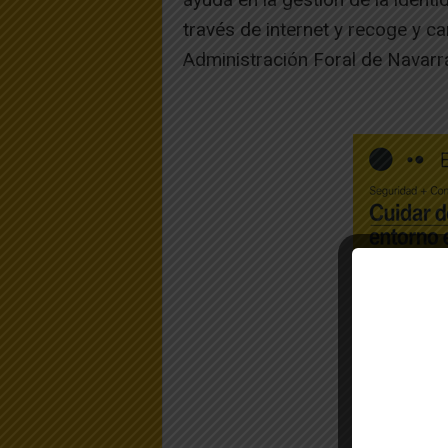
través de internet y recoge y c
Administración Foral de Navarr