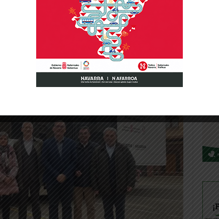
estacado la “buena acogida que este servicio
e su primera semana de funcionamiento,
sonas”.