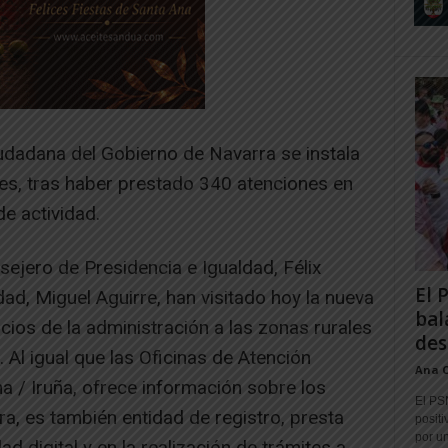
udadana del Gobierno de Navarra se instala
nes, tras haber prestado 340 atenciones en
e actividad.
sejero de Presidencia e Igualdad, Félix
El 
idad, Miguel Aguirre, han visitado hoy la nueva
bal
icios de la administración a las zonas rurales
des
Al igual que las Oficinas de Atención
Ana 
 / Iruña, ofrece información sobre los
El PS
a, es también entidad de registro, presta
positi
por un
ad digital y en la realización de trámites a