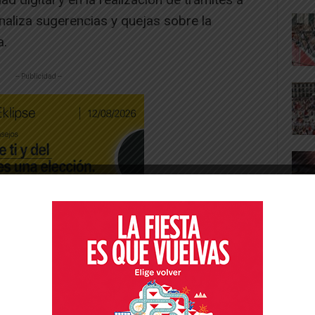
analiza sugerencias y quejas sobre la
a.
-- Publicidad --