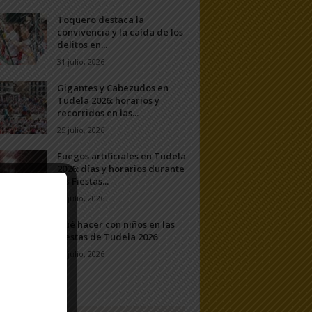
Toquero destaca la
convivencia y la caída de los
delitos en...
31 julio, 2026
Gigantes y Cabezudos en
Tudela 2026: horarios y
recorridos en las...
25 julio, 2026
Fuegos artificiales en Tudela
2026: días y horarios durante
las Fiestas...
24 julio, 2026
Qué hacer con niños en las
Fiestas de Tudela 2026
23 julio, 2026