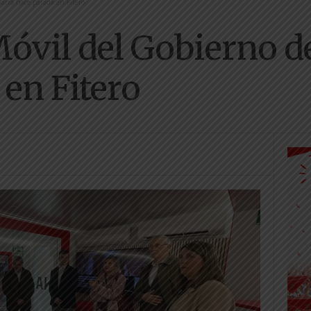
arra hace parada en Fitero
Móvil del Gobierno d
 en Fitero