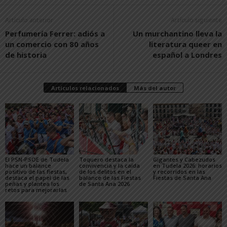
Artículo anterior
Artículo siguiente
Perfumería Ferrer: adiós a
Un murchantino lleva la
un comercio con 80 años
literatura queer en
de historia
español a Londres
Artículos relacionados
Más del autor
El PSN-PSOE de Tudela
Toquero destaca la
Gigantes y Cabezudos
hace un balance
convivencia y la caída
en Tudela 2026: horarios
positivo de las fiestas,
de los delitos en el
y recorridos en las
destaca el papel de las
balance de las Fiestas
Fiestas de Santa Ana
peñas y plantea los
de Santa Ana 2026
retos para mejorarlas