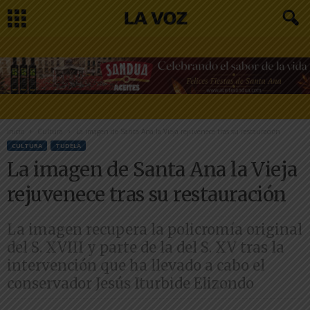
Inicio
Cultura
La imagen de Santa Ana la Vieja rejuvenece tras su restauración
CULTURA
TUDELA
La imagen de Santa Ana la Vieja
rejuvenece tras su restauración
La imagen recupera la policromía original
del S. XVIII y parte de la del S. XV tras la
intervención que ha llevado a cabo el
conservador Jesús Iturbide Elizondo