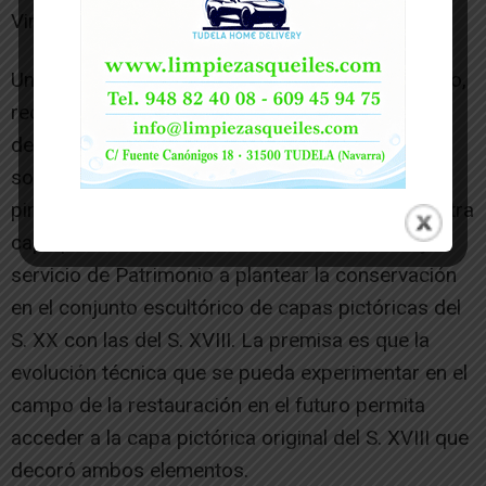
Virgen».
Uno de los momentos más delicados del proceso,
reconoce el conservador, ha sido la restauración
de la capa que cubre a Santa Ana y el libro que
sostiene la patrona de Tudela, ya que bajo la
pintura del S. XX no se aprecia la existencia de otra
capa pictórica. Esta situación llevó a Iturbide y al
servicio de Patrimonio a plantear la conservación
en el conjunto escultórico de capas pictóricas del
S. XX con las del S. XVIII. La premisa es que la
evolución técnica que se pueda experimentar en el
campo de la restauración en el futuro permita
acceder a la capa pictórica original del S. XVIII que
decoró ambos elementos.