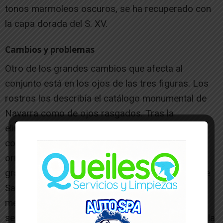
tonos marmoleos oscuros, se ha recuperado con
la capa dorada del S. XV.
Cambios y problemas
Otro de los grandes cambios que afecta al
conjunto está en los ojos de las tres figuras. Los
rostros los describía el catálogo monumental de
Navarra como de ojos rasgados. Tras la
eliminación de los repintes, el restaurador y
conservador se ha encontrado con los ojos
originales de la Virgen y el Niño, mucho más
grandes y expresivos que los que tenían. «Los de
Santa Ana no cambian tanto, ya que aparecen
medio cerrados, quizás como significado de su
senectud frente a los grandes y jóvenes ojos de la