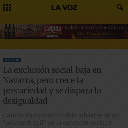
Inicio
Merindad
La exclusión social baja en Navarra, pero crece la precariedad y se...
MERINDAD
La exclusión social baja en
Navarra, pero crece la
precariedad y se dispara la
desigualdad
Cáritas Pamplona-Tudela advierte de un
“avance frágil” en la cohesión social y