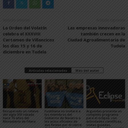
Artículo anterior
Artículo siguiente
La Orden del Volatín
Las empresas innovadoras
celebra el XXXVIII
también crecen en la
Certamen de Villancicos
Ciudad Agroalimentaria de
los días 15 y 16 de
Tudela
diciembre en Tudela
Artículos relacionados
Más del autor
Recuperado un relieve
Fustiñana no invitará a
Arguedas presenta un
del siglo XVI robado
los miembros del
completo programa
hace 16 años del
Gobierno de Navarra a
para el eclipse, con
Monasterio de Fitero
los actos oficiales de
actividades científicas,
sus fiestas por el cierre
visitas guiadas,