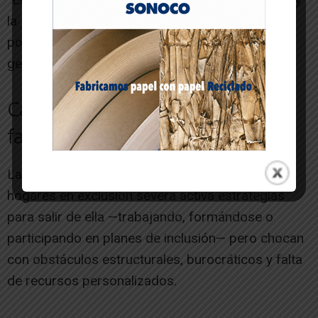
la juventud”, concluye Cáritas, que reclama
políticas estables y coordinadas desde la
gestación hasta la vida adulta.
Cáritas: “No fallan las personas,
falla el sistema”
La organización insiste en que la mayoría de
hogares en exclusión severa activa estrategias
para salir de ella —trabajando, formándose o
participando en planes de inclusión— pero chocan
con obstáculos estructurales, burocráticos y falta
de recursos personalizados.