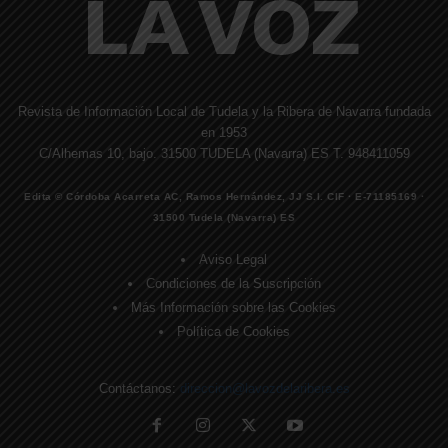
Revista de Información Local de Tudela y la Ribera de Navarra fundada
en 1953
C/Alhemas 10, bajo. 31500 TUDELA (Navarra) ES T. 948411059
Edita © Córdoba Acarreta AC, Ramos Hernández, JJ S.I. CIF · E-71185169 ·
31500 Tudela (Navarra) ES
Aviso Legal
Condiciones de la Suscripción
Más Información sobre las Cookies
Política de Cookies
Contáctanos:
direccion@lavozdelaribera.es