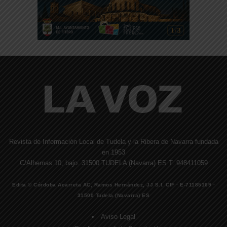
Revista de Información Local de Tudela y la Ribera de Navarra fundada
en 1953
C/Alhemas 10, bajo. 31500 TUDELA (Navarra) ES T. 948411059
Edita © Córdoba Acarreta AC, Ramos Hernández, JJ S.I. CIF · E-71185169 ·
31500 Tudela (Navarra) ES
Aviso Legal