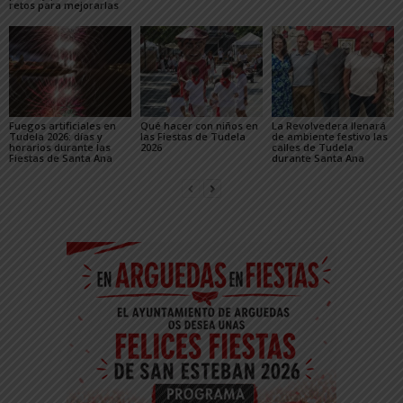
retos para mejorarlas
Fuegos artificiales en
Qué hacer con niños en
La Revolvedera llenará
Tudela 2026: días y
las Fiestas de Tudela
de ambiente festivo las
horarios durante las
2026
calles de Tudela
Fiestas de Santa Ana
durante Santa Ana