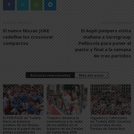
Artículo anterior
Artículo siguiente
El nuevo Nissan JUKE
El Aspil-Jumpers visita
redefine los crossover
mañana a Servigroup
compactos
Peñíscola para poner el
punto y final a la semana
de tres partidos
Artículos relacionados
Más del autor
El PSN-PSOE de Tudela
Toquero destaca la
Gigantes y Cabezudos
hace un balance
convivencia y la caída
en Tudela 2026: horarios
positivo de las fiestas,
de los delitos en el
y recorridos en las
destaca el papel de las
balance de las Fiestas
Fiestas de Santa Ana
peñas y plantea los
de Santa Ana 2026