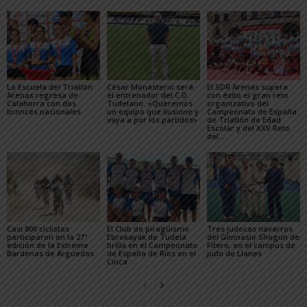
La Escuela del Triatlón
César Monasterio será
El SDR Arenas supera
Arenas regresa de
el entrenador del C.D.
con éxito el gran reto
Calahorra con dos
Tudelano: «Queremos
organizativo del
bronces nacionales
un equipo que ilusione y
Campeonato de España
vaya a por los partidos»
de Triatlón de Edad
Escolar y del XXV Reto
del...
Casi 800 ciclistas
El Club de piragüismo
Tres judocas navarros
participaron en la 27ª
Ebrokayak de Tudela
del Gimnasio Shogun de
edición de la Extreme
brilla en el Campeonato
Fitero, en el campus de
Bardenas de Arguedas
de España de Ríos en el
judo de Llanes
Cinca