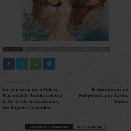
ETIQUETAS
ASPIL JUMPERS
ASPIL JUMPERS RIBERA NAVARRA
FÚTB
Artículo anterior
Artículo siguiente
La comisaría de la Policía
Érase una vez en
Nacional de Tudela celebra
Hollywood, por Carlos
la fiesta de sus patronos,
Muñoz
los Ángeles Custodios
Artículos relacionados
Más del autor