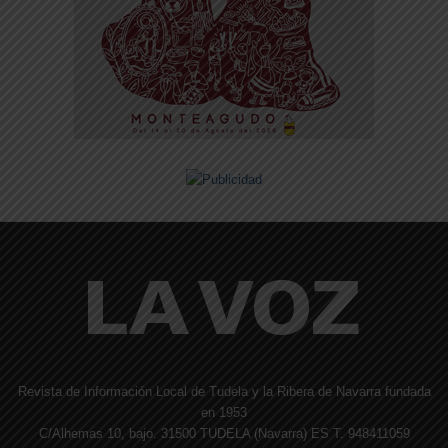
Revista de Información Local de Tudela y la Ribera de Navarra fundada
en 1953
C/Alhemas 10, bajo. 31500 TUDELA (Navarra) ES T. 948411059