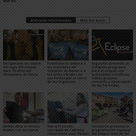
euros
Artículos relacionados
Más del autor
Recuperado un relieve
Fustiñana no invitará a
Arguedas presenta un
del siglo XVI robado
los miembros del
completo programa
hace 16 años del
Gobierno de Navarra a
para el eclipse, con
Monasterio de Fitero
los actos oficiales de
actividades científicas,
sus fiestas por el cierre
visitas guiadas,
de las Urgencias
concierto y observación
de las Perseidas
Ablitas abre el verano
María Preciado,
Sendaviva presenta la
festivo con sus peras
concejala de Cadreita:
programación especial
«Queremos unas fiestas
del eclipse total de Sol