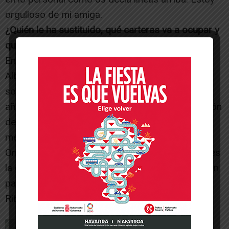
orgulloso de mi amiga.
¿Quién le ha sustituido, qué carteras va a ocupar y
qué destacaría de este nuevo concejal?
En el puesto 10 de la lista nos acompañaba
Alberto Orta, compañero de la agrupación
socialista de Ribaforada desde hace ya muchos
años y que esta vez ha tenido las ganas y la ilusión
de tomar posesión como concejal. Alberto es
médico, concretamente especializado en
Oncología Medica y por supuesto su concejalía es
la de salud. Tiene ganas, proyecto y mucha ilusión
para mejorar los servicios sanitarios en
Ribaforada y en nuestra área de Salud.