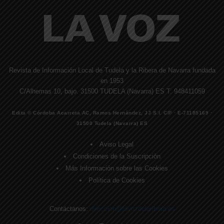
Revista de Información Local de Tudela y la Ribera de Navarra fundada
en 1953
C/Alhemas 10, bajo. 31500 TUDELA (Navarra) ES T. 948411059
Edita © Córdoba Acarreta AC, Ramos Hernández, JJ S.I. CIF · E-71185169 ·
31500 Tudela (Navarra) ES
Aviso Legal
Condiciones de la Suscripción
Más Información sobre las Cookies
Política de Cookies
Contáctanos:
direccion@lavozdelaribera.es