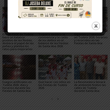
El PSN-PSOE de Tudela
Toquero destaca la
Gigantes y Cabezudos
hace un balance
convivencia y la caída
en Tudela 2026: horarios
positivo de las fiestas,
de los delitos en el
y recorridos en las
destaca el papel de las
balance de las Fiestas
Fiestas de Santa Ana
peñas y plantea los
de Santa Ana 2026
retos para mejorarlas
Fuegos artificiales en
Qué hacer con niños en
La Revolvedera llenará
Tudela 2026: días y
las Fiestas de Tudela
de ambiente festivo las
horarios durante las
2026
calles de Tudela
Fiestas de Santa Ana
durante Santa Ana