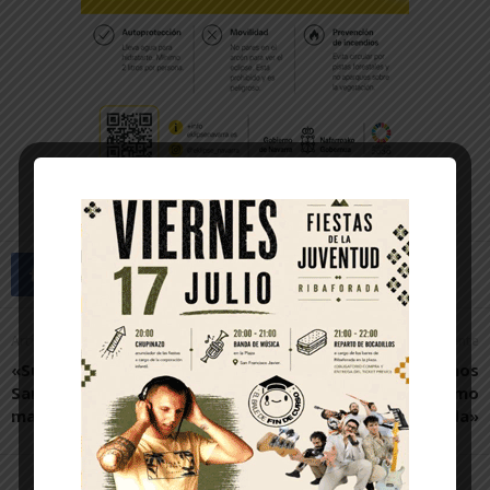
Artículo anterior
Artículo siguiente
«Suspender la Semana
«Han llegado a pedirnos
Santa de Corella es un
una copa de coñac, cómo
mazazo»
si no pasara nada»
Artículos relacionados
Más del autor