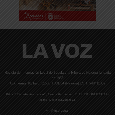
Revista de Información Local de Tudela y la Ribera de Navarra fundada
en 1953
C/Alhemas 10, bajo. 31500 TUDELA (Navarra) ES T. 948411059
Edita © Córdoba Acarreta AC, Ramos Hernández, JJ S.I. CIF · E-71185169 ·
31500 Tudela (Navarra) ES
Aviso Legal