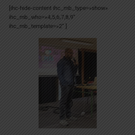
[ihc-hide-content ihc_mb_type=»show»
ihc_mb_who=»4,5,6,7,8,9″
ihc_mb_template=»2″ ]