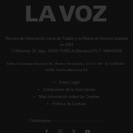
Revista de Información Local de Tudela y la Ribera de Navarra fundada
en 1953
C/Alhemas 10, bajo. 31500 TUDELA (Navarra) ES T. 948411059
Edita © Córdoba Acarreta AC, Ramos Hernández, JJ S.I. CIF · E-71185169 ·
31500 Tudela (Navarra) ES
Aviso Legal
Condiciones de la Suscripción
Más Información sobre las Cookies
Política de Cookies
Contáctanos:
direccion@lavozdelaribera.es