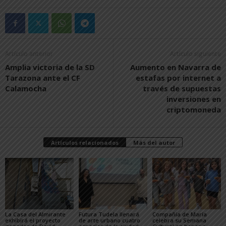
Artículo anterior
Artículo siguiente
Amplia victoria de la SD
Aumento en Navarra de
Tarazona ante el CF
estafas por internet a
Calamocha
través de supuestas
inversiones en
criptomoneda
Artículos relacionados
Más del autor
La Casa del Almirante
Futura Tudela llenará
Compañía de María
exhibirá el proyecto
de arte urbano cuatro
celebra su Semana