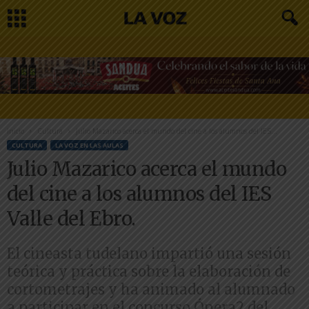
Inicio
Cultura
Julio Mazarico acerca el mundo del cine a los alumnos del IES...
CULTURA
LA VOZ EN LAS AULAS
Julio Mazarico acerca el mundo
del cine a los alumnos del IES
Valle del Ebro.
El cineasta tudelano impartió una sesión
teórica y práctica sobre la elaboración de
cortometrajes y ha animado al alumnado
a participar en el concurso Ópera2 del