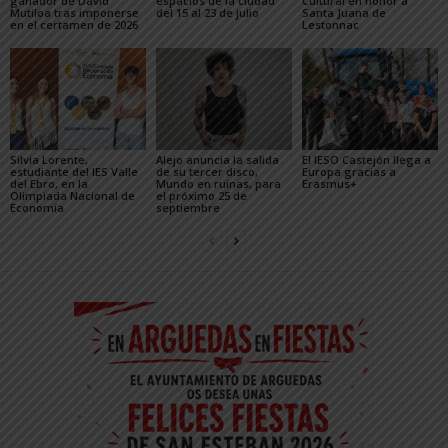
ganador de David
espacios de la ciudad
Cultural en honor a
Mutiloa tras imponerse
del 15 al 23 de julio
Santa Juana de
en el certamen de 2026
Lestonnac
Silvia Lorente,
Alejo anuncia la salida
El IESO Castejón llega a
estudiante del IES Valle
de su tercer disco,
Europa gracias a
del Ebro, en la
Mundo en ruinas, para
Erasmus+
Olimpiada Nacional de
el próximo 25 de
Economía
septiembre