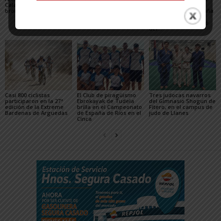
Calahorra con dos
Tudelano: «Queremos
organizativo del
bronces nacionales
un equipo que ilusione y
Campeonato de España
vaya a por los partidos»
de Triatlón de Edad
Escolar y del XXV Reto
del...
Casi 800 ciclistas
El Club de piragüismo
Tres judocas navarros
participaron en la 27ª
Ebrokayak de Tudela
del Gimnasio Shogun de
edición de la Extreme
brilla en el Campeonato
Fitero, en el campus de
Bardenas de Arguedas
de España de Ríos en el
judo de Llanes
Cinca