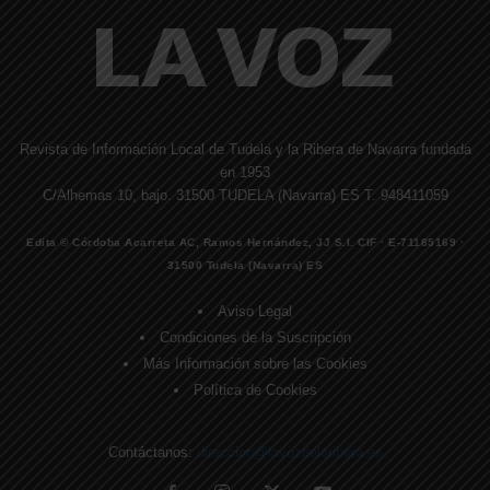
Revista de Información Local de Tudela y la Ribera de Navarra fundada
en 1953
C/Alhemas 10, bajo. 31500 TUDELA (Navarra) ES T. 948411059
Edita © Córdoba Acarreta AC, Ramos Hernández, JJ S.I. CIF · E-71185169 ·
31500 Tudela (Navarra) ES
Aviso Legal
Condiciones de la Suscripción
Más Información sobre las Cookies
Política de Cookies
Contáctanos:
direccion@lavozdelaribera.es