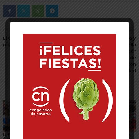
Artículo anterior
Artículo siguiente
El CD Tudelano, en el mejor
Caja Rural de Navarra y
momento de su historia
Biciclistas de Corella
impulsan “En Bici Sin Edad”
para mejorar la vida de
mayores y personas con
discapacidad
Artículos relacionados
Más del autor
La Escuela del Triatlón
César Monasterio será
El SDR Arenas supera
Arenas regresa de
el entrenador del C.D.
con éxito el gran reto