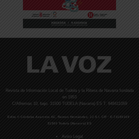
Revista de Información Local de Tudela y la Ribera de Navarra fundada
en 1953
C/Alhemas 10, bajo. 31500 TUDELA (Navarra) ES T. 948411059
Edita © Córdoba Acarreta AC, Ramos Hernández, JJ S.I. CIF · E-71185169 ·
31500 Tudela (Navarra) ES
Aviso Legal