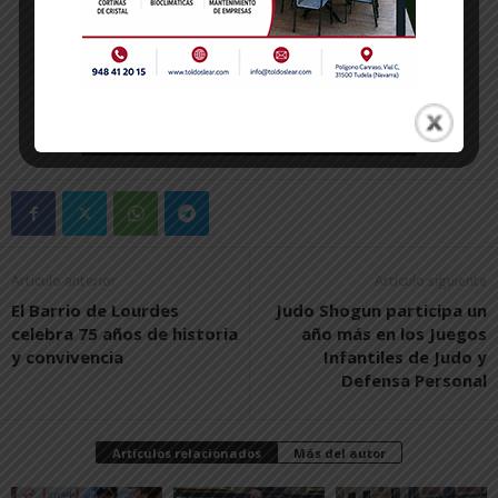
Artículo anterior
Artículo siguiente
El Barrio de Lourdes
Judo Shogun participa un
celebra 75 años de historia
año más en los Juegos
y convivencia
Infantiles de Judo y
Defensa Personal
Artículos relacionados
Más del autor