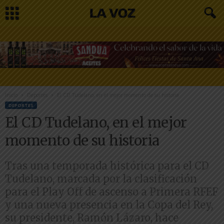
Inicio
Deportes
El CD Tudelano, en el mejor momento de su historia
DEPORTES
El CD Tudelano, en el mejor
momento de su historia
Tras una temporada histórica para el CD
Tudelano, marcada por la clasificación
para el Play Off de ascenso a Primera RFEF
y una nueva presencia en la Copa del Rey,
su presidente, Ramón Lázaro, hace