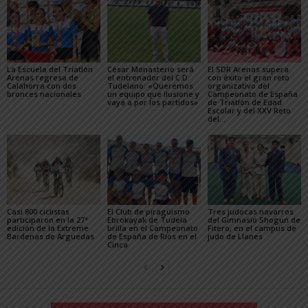
La Escuela del Triatlón
César Monasterio será
El SDR Arenas supera
Arenas regresa de
el entrenador del C.D.
con éxito el gran reto
Calahorra con dos
Tudelano: «Queremos
organizativo del
bronces nacionales
un equipo que ilusione y
Campeonato de España
vaya a por los partidos»
de Triatlón de Edad
Escolar y del XXV Reto
del...
Casi 800 ciclistas
El Club de piragüismo
Tres judocas navarros
participaron en la 27ª
Ebrokayak de Tudela
del Gimnasio Shogun de
edición de la Extreme
brilla en el Campeonato
Fitero, en el campus de
Bardenas de Arguedas
de España de Ríos en el
judo de Llanes
Cinca