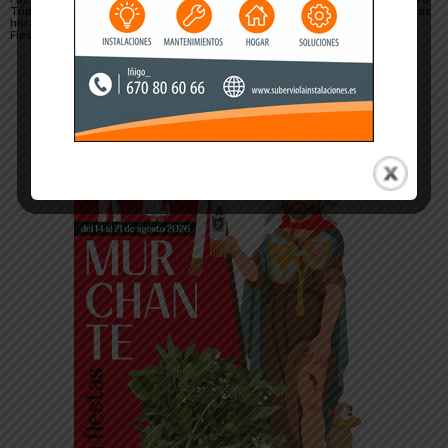
Tudela 2026: días y
las Fiestas de Tudela
de ambiente festivo las
horarios durante las
2026
calles de Tudela
Fiestas de Santa Ana
durante Santa Ana