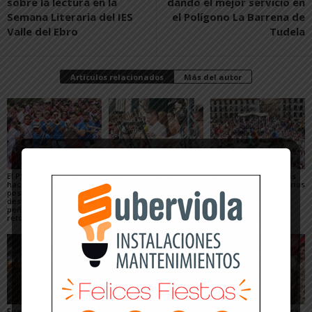
sobre la lectura en la
dando el mejor servicio en
Semana Literaria del IES
el Polígono La Barrena de
Valle del Ebro
Tudela
Artículos relacionados
Más del autor
El PSN-PSOE de Tudela
Toquero destaca la
Gigantes y Cabezudos
hace un balance
convivencia y la caída
en Tudela 2026: horarios
positivo de las fiestas,
de los delitos en el
y recorridos en las
destaca el papel de las
balance de las Fiestas
Fiestas de Santa Ana
peñas y plantea los
de Santa Ana 2026
retos para mejorarlas
Fuegos artificiales en
Qué hacer con niños en
La Revolvedera llenará