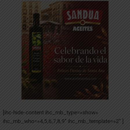
[ihc-hide-content ihc_mb_type=»show»
ihc_mb_who=»4,5,6,7,8,9″ ihc_mb_template=»2″ ]