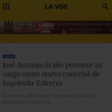
Inicio
Tudela
José Antonio Fraile promete su cargo como nuevo concejal de Izquierda-
Ezkerra
TUDELA
José Antonio Fraile promete su
cargo como nuevo concejal de
Izquierda-Ezkerra
El nuevo edil asume las concejalías de
Deportes y Festejos