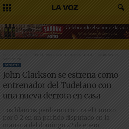
Inicio
Deportes
John Clarkson se estrena como entrenador del Tudelano con una
nueva derrota...
DEPORTES
John Clarkson se estrena como
entrenador del Tudelano con
una nueva derrota en casa
Los blancos perdieron contra el Coruxo
por 0-2 en un partido disputado en la
mañana del domingo 22 de enero