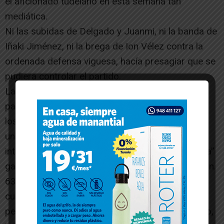
el aficionado tudelano en esta semana tan
mediática.
Ni las subidas de Delgado y Juanmi, ni la banda de
Iñaki Jiménez, ni la brega de Ion Vélez contra la
ordenada defensa viguesa, hacía presagiar que se
pudiera controlar el partido.
La salida de vestuarios después del descanso
parece que aporta algo de luz pero se disipa en
los primeros minutos. Valencia opta por retirar a
un Ion Vélez sin suerte en el ataque blanco e
introduce a Oscar Vega para intentar abrir la “lata”
gallega. Pero no es hasta el siguiente cambio (min.
63’), con la salida del combativo Javi cabezas
cuando se generan ocasiones con algo más de
peligro, pero la mala suerte y un acertado Alberto,