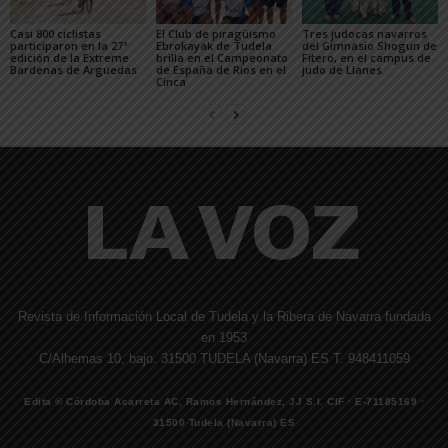
Casi 800 ciclistas
El Club de piragüismo
Tres judocas navarros
participaron en la 27ª
Ebrokayak de Tudela
del Gimnasio Shogun de
edición de la Extreme
brilla en el Campeonato
Fitero, en el campus de
Bardenas de Arguedas
de España de Ríos en el
judo de Llanes
Cinca
Revista de Información Local de Tudela y la Ribera de Navarra fundada
en 1953
C/Alhemas 10, bajo. 31500 TUDELA (Navarra) ES T. 948411059
Edita © Córdoba Acarreta AC, Ramos Hernández, JJ S.I. CIF · E-71185169 ·
31500 Tudela (Navarra) ES