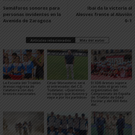
Semáforos sonoros para
Ibai da la victoria al
personas invidentes en la
Alesves frente al Aluvión
Avenida de Zaragoza
0-1
Artículos relacionados
Más del autor
La Escuela del Triatlón
César Monasterio será
El SDR Arenas supera
Arenas regresa de
el entrenador del C.D.
con éxito el gran reto
Calahorra con dos
Tudelano: «Queremos
organizativo del
bronces nacionales
un equipo que ilusione y
Campeonato de España
vaya a por los partidos»
de Triatlón de Edad
Escolar y del XXV Reto
del...