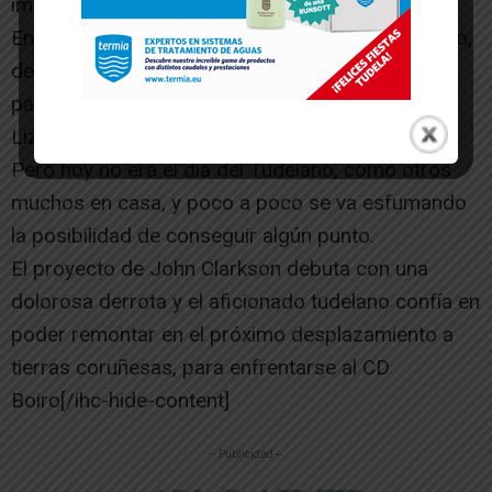
impiden que se mueva el marcador.
En el minuto 72’ el hoy primer entrenador oficioso,
decide defender de tres y retira a Álvaro Corral
para darle más ataque al equipo con Pablo
Lizarraga.
Pero hoy no era el día del Tudelano, como otros
muchos en casa, y poco a poco se va esfumando
la posibilidad de conseguir algún punto.
El proyecto de John Clarkson debuta con una
dolorosa derrota y el aficionado tudelano confía en
poder remontar en el próximo desplazamiento a
tierras coruñesas, para enfrentarse al CD
Boiro[/ihc-hide-content]
-- Publicidad --