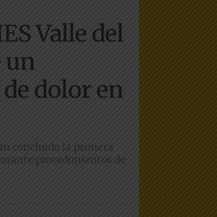
ES Valle del
e un
 de dolor en
n concluido la primera
 durante procedimientos de