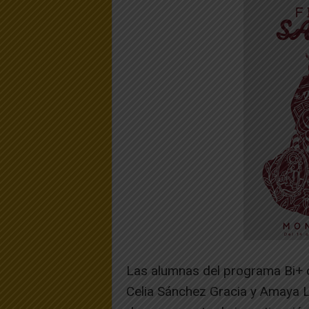
Las alumnas del programa Bi+ 
Celia Sánchez Gracia y Amaya L