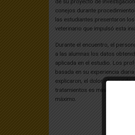
de su proyecto de investigación
conejos durante procedimientos
las estudiantes presentaron los
veterinario que impulsó esta inici
Durante el encuentro, el persona
a las alumnas los datos obtenid
aplicada en el estudio. Los pro
basada en su experiencia diaria
explicaron, el dolor observado e
tratamientos es mínimo y, en t
máximo.