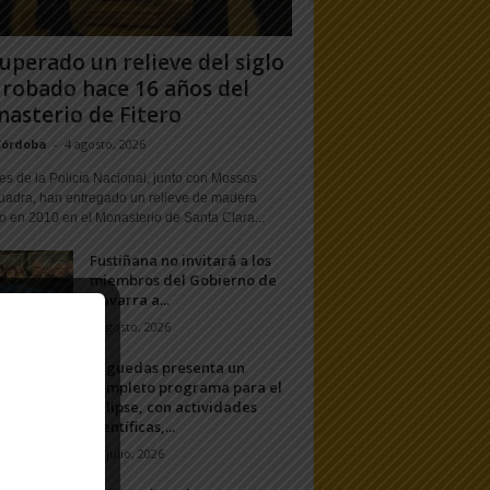
uperado un relieve del siglo
 robado hace 16 años del
asterio de Fitero
Córdoba
-
4 agosto, 2026
s de la Policía Nacional, junto con Mossos
uadra, han entregado un relieve de madera
o en 2010 en el Monasterio de Santa Clara...
Fustiñana no invitará a los
miembros del Gobierno de
Navarra a...
1 agosto, 2026
Arguedas presenta un
completo programa para el
eclipse, con actividades
científicas,...
20 julio, 2026