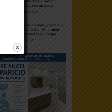
Ablitas abre el verano
festivo con sus peras
11 julio, 2026
María Preciado, concejala
de Cadreita: «Queremos
unas fiestas en las que...
7 julio, 2026