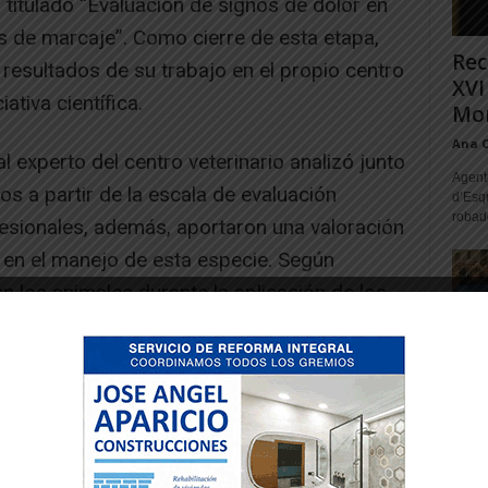
 titulado “Evaluación de signos de dolor en
 de marcaje”. Como cierre de esta etapa,
Rec
 resultados de su trabajo en el propio centro
XVI
ativa científica.
Mon
Ana 
l experto del centro veterinario analizó junto
Agente
os a partir de la escala de evaluación
d’Esq
robad
fesionales, además, aportaron una valoración
 en el manejo de esta especie. Según
n los animales durante la aplicación de los
odo momento, se procura reducirlo al
-- Publicidad --