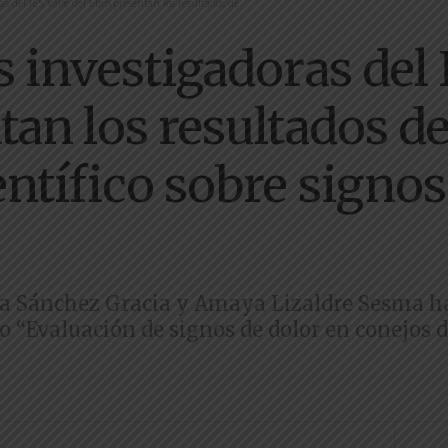
as del IES Valle del Ebro presentan los resultados de...
 investigadoras del I
tan los resultados d
ntífico sobre signos
 Sánchez Gracia y Amaya Lizaldre Sesma ha
do “Evaluación de signos de dolor en conejos