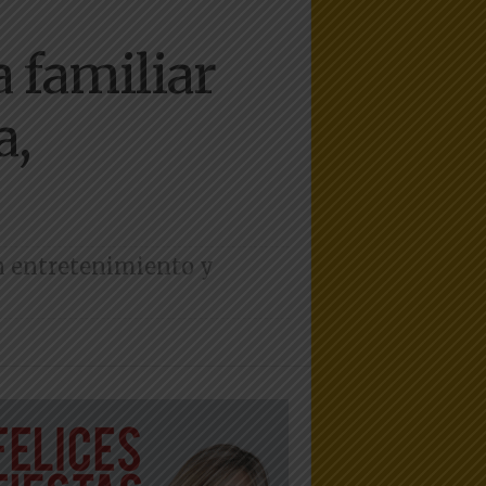
a familiar
a,
an entretenimiento y