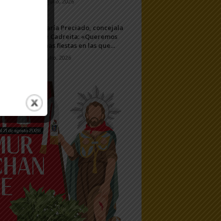
11 julio, 2026
María Preciado, concejala
de Cadreita: «Queremos
unas fiestas en las que...
7 julio, 2026