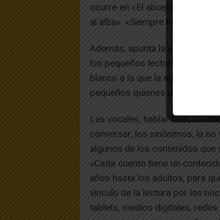
ocurre en «El abuelo Eustasio»,
al alba». «Siempre hay algo de 
Además, apunta la autora, la hi
los pequeños lectores su conclu
blanco a la que la autora solo 
pequeños quienes den forma a la
Las vocales, hablar bien, las n
conversar, los sinónimos, la no 
algunos de los contenidos que s
«Cada cuento tiene un contenid
años hasta los adultos, para qu
vínculo de la lectura por las no
tablets, medios digitales, redes