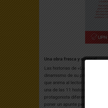
Una obra fresca y original
Las historias de «Lucía al Alba» 
dinamismo de su primera obra y
que anima al lector a sumergir
una de las 11 historias aborda d
protagonista diferente, una peq
poner un apunte personal de 