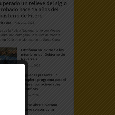
uperado un relieve del siglo
 robado hace 16 años del
asterio de Fitero
Córdoba
-
4 agosto, 2026
s de la Policía Nacional, junto con Mossos
uadra, han entregado un relieve de madera
o en 2010 en el Monasterio de Santa Clara...
Fustiñana no invitará a los
miembros del Gobierno de
Navarra a...
1 agosto, 2026
Arguedas presenta un
completo programa para el
eclipse, con actividades
científicas,...
20 julio, 2026
Ablitas abre el verano
festivo con sus peras