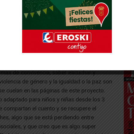
 «La mermelada de Guille» o la propia «Lucia
sentimiento propio en mis obras», reconoce.
storia está por terminar y deja en manos de
sión con el cuento número 12, un historia en
aporte el Érase una vez… para sean los
 historia y creen su propias ilustraciones».
ormas de convivencia, saber escuchar y
violencia de género y la igualdad o la paz son
e cuelan en las páginas de este proyecto.
o adaptado para niños y niñas desde los 3
e compartan el cuento y se recupere el
ches, algo que se está perdiendo entre
 sociales, y que creo que es algo super