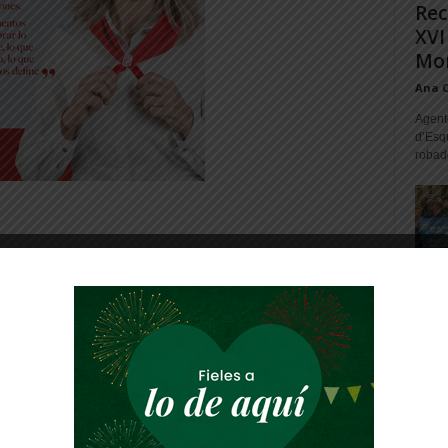
Rec
XVI
Mon
Ana 
Agente
d’Esq
robad
mantienen la frescura, la originalidad y el
 sus páginas están llenas una creatividad
se en sus contenidos de aprendizaje. Cada
istintos contenidos didácticos y las guía un
ueña licencia que se ha permitido la autora y
pequeños reconocimientos y homenajes como