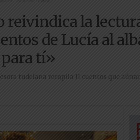
iliar con «Los cuentos de Lucía al...
reivindica la lectur
ntos de Lucía al alb
 para tí»
fesora tudelana recopila 11 cuentos que aún