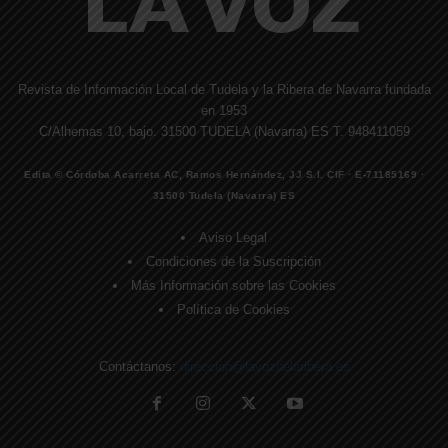
Revista de Información Local de Tudela y la Ribera de Navarra fundada
en 1953
C/Alhemas 10, bajo. 31500 TUDELA (Navarra) ES T. 948411059
Edita © Córdoba Acarreta AC, Ramos Hernández, JJ S.I. CIF · E-71185169 ·
31500 Tudela (Navarra) ES
Aviso Legal
Condiciones de la Suscripción
Más Información sobre las Cookies
Política de Cookies
Contáctanos:
direccion@lavozdelaribera.es