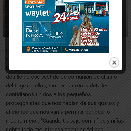
Cuando el reportaje tiene a los más pequeños
como protagonistas el objetivo cambia. La
fotografía, indica Paloma Fernández, no pierde
detalle de ese vestido de comunión de ellas o
del traje de ellos, sin olvidar otros detalles
contidianos unidos a los pequeños
protagonistas que nos hablan de sus gustos y
aficiones que nos van a permitir conocerlo
mucho mejor. “Cuando trabajo con niños y niñas
sobre todo me interesa sacarlos felices,