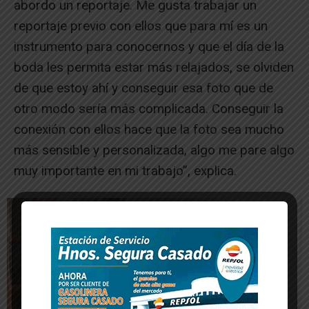
abordo un reportaje. Me gusta trabajar un
reportaje previo con ellos que para mí es un
instrumento para conocernos y que el día de la
boda les permita estar más relajados, se olviden
de que estoy ahí y conseguir esa foto que de
otro modo sería más complicada. Conseguir la
conexión con ellos hace que la foto sea mucho
más sensible y personalizada, algo me pare algo
muy importante en mi trabajo”, explica.