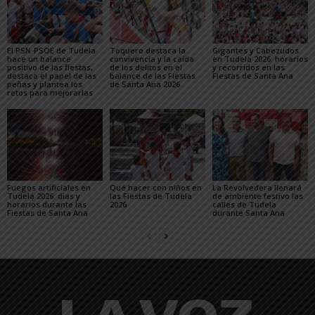
El PSN-PSOE de Tudela
Toquero destaca la
Gigantes y Cabezudos
hace un balance
convivencia y la caída
en Tudela 2026: horarios
positivo de las fiestas,
de los delitos en el
y recorridos en las
destaca el papel de las
balance de las Fiestas
Fiestas de Santa Ana
peñas y plantea los
de Santa Ana 2026
retos para mejorarlas
Fuegos artificiales en
Qué hacer con niños en
La Revolvedera llenará
Tudela 2026: días y
las Fiestas de Tudela
de ambiente festivo las
horarios durante las
2026
calles de Tudela
Fiestas de Santa Ana
durante Santa Ana