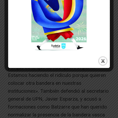
Por último, el portavoz de UPN, Carlos
Moreno señaló que, pese a que se diga lo
contrario. «de lo que se habla es de colocar o
no la ikurriña en los ayuntamientos de Navarra
porque es lo que se nos quiere imponer.
Estamos haciendo el ridículo porque quieren
colocar otra bandera en nuestras
instituciones». También defendió al secretario
general de UPN, Javier Esparza, y acusó a
formaciones como Batzarre que han querido
normalizar la presencia de la bandera vasca