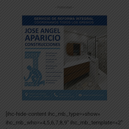
-- Publicidad --
[ihc-hide-content ihc_mb_type=»show»
ihc_mb_who=»4,5,6,7,8,9″ ihc_mb_template=»2″