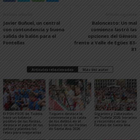
Artículo anterior
Artículo siguiente
Javier Buñuel, un central
Baloncesto: Un mal
con contundencia y buena
comienzo lastró las
salida de balón para el
opciones del Génesis
Fontellas
frente a Valle de Egües 83-
81
Artículos relacionados
Más del autor
El PSN-PSOE de Tudela
Toquero destaca la
Gigantes y Cabezudos
hace un balance
convivencia y la caída
en Tudela 2026: horarios
positivo de las fiestas,
de los delitos en el
y recorridos en las
destaca el papel de las
balance de las Fiestas
Fiestas de Santa Ana
peñas y plantea los
de Santa Ana 2026
retos para mejorarlas