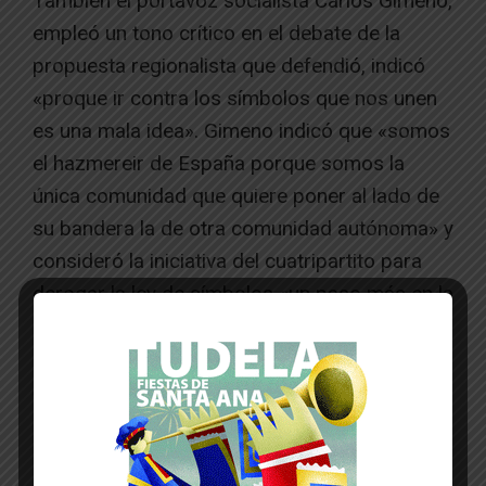
También el portavoz socialista Carlos Gimeno,
empleó un tono crítico en el debate de la
propuesta regionalista que defendió, indicó
«proque ir contra los símbolos que nos unen
es una mala idea». Gimeno indicó que «somos
el hazmereir de España porque somos la
única comunidad que quiere poner al lado de
su bandera la de otra comunidad autónoma» y
consideró la iniciativa del cuatripartito para
derogar la ley de símbolos «un paso más en la
ruta de gobierno nacionalista».
Carlos Moreno: de lo que se
habla es de colocar o no la
ikurriña en los ayuntamientos
de Navarra