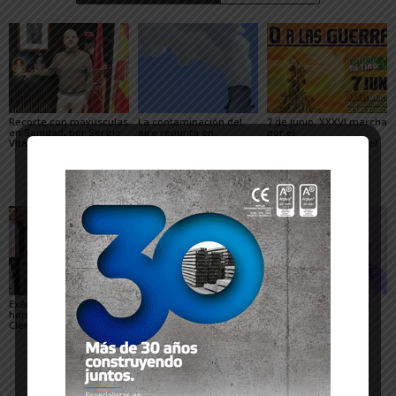
Recorte con mayúsculas
La contaminación del
7 de junio. XXXVI marcha
en Sanidad, por Sergio
aire repunta en
por el
Vitas
Navarra, por el cambio
desmantelamiento del
climático y la mayor
polígono de tiro y
combustión de petróleo,
bombardeo de las
por Ecologistas en
Bardenas
Acción de la Ribera
Exámenes de
Carta del Servicio
12 de mayo: Día de la
honestidad, por Estíbaliz
Normal de Urgencias
fibromialgia, por
Clemente
(SNU) de Tudela
miembros de AFINA
Tudela