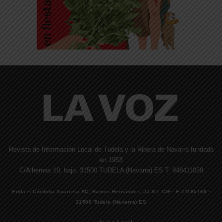
Revista de Información Local de Tudela y la Ribera de Navarra fundada
en 1953
C/Alhemas 10, bajo. 31500 TUDELA (Navarra) ES T. 948411059
Edita © Córdoba Acarreta AC, Ramos Hernández, JJ S.I. CIF · E-71185169 ·
31500 Tudela (Navarra) ES