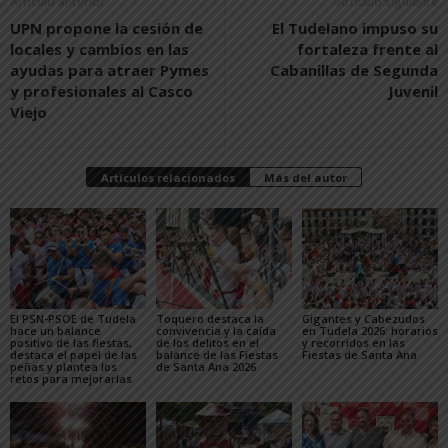
Artículo anterior
Artículo siguiente
UPN propone la cesión de
El Tudelano impuso su
locales y cambios en las
fortaleza frente al
ayudas para atraer Pymes
Cabanillas de Segunda
y profesionales al Casco
Juvenil
Viejo
Artículos relacionados
Más del autor
El PSN-PSOE de Tudela
Toquero destaca la
Gigantes y Cabezudos
hace un balance
convivencia y la caída
en Tudela 2026: horarios
positivo de las fiestas,
de los delitos en el
y recorridos en las
destaca el papel de las
balance de las Fiestas
Fiestas de Santa Ana
peñas y plantea los
de Santa Ana 2026
retos para mejorarlas