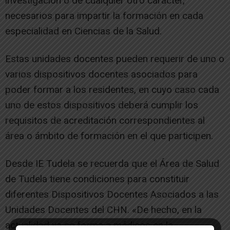
investigación o de cualquier otro carácter,
necesarios para impartir la formación en cada
especialidad en Ciencias de la Salud.
Estas unidades docentes pueden requerir de uno o
varios dispositivos docentes asociados para
poder formar a los residentes, en cuyo caso cada
uno de estos dispositivos deberá cumplir los
requisitos de acreditación correspondientes al
área o ámbito de formación en el que participen.
Desde IE Tudela se recuerda que el Área de Salud
de Tudela tiene condiciones para constituir
diferentes Dispositivos Docentes Asociados a las
Unidades Docentes del CHN. «De hecho, en la
actualidad ya se forma a médicos en la