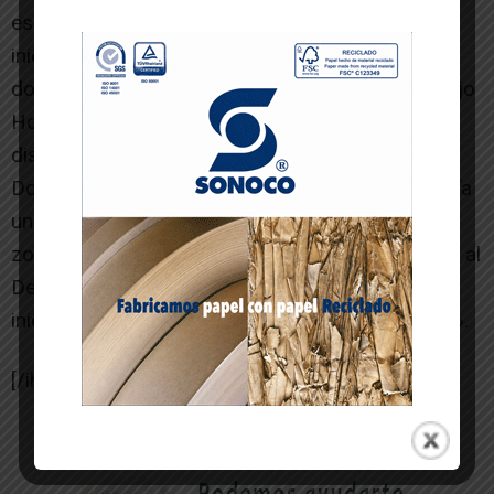
especialidad de Atención Primaria y se están
iniciando procedimientos para ser dispositivo
docente asociado de otros servicios del Complejo
Hospitalario» y defienden que «la creación de
dispositivos Docentes Asociados a las Unidades
Docentes del CHP, en el Hospital Reina Sofía sería
una excelente oportunidad de desarrollo para la
zona de salud de la Ribera, por lo que animamos al
Departamento a seguir con estos trámites y a
iniciar nuevos trámites para más especialidades».
[/ihc-hide-content]
-- Publicidad --