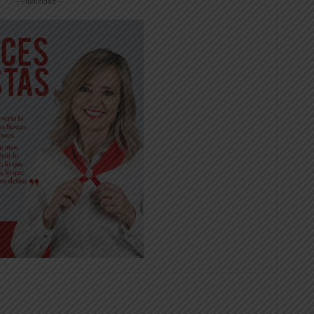
-- Publicidad --