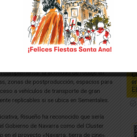
 sociedad de labradores revertieron al
da legislatura. Ubicada en la Avenida de
ficie de unos 20.000 metros cuadrados y
 diáfanas. El coste de su adecuación, ha
or al que plantea en equipo de gobierno de
ra este mismo proyecto» y aportaría al
espacios para la ubicación de platós de
n complementar la actividad de rodaje en
as, zonas de postproducción, espacios para
cceso a vehículos de transporte de gran
lmente replicables si se ubica en Sementales.
iciativa, Risueño ha reconocido que sería
del Gobierno de Navarra como del Cluster
 en el proyecto «Navarra, tierra de cine».