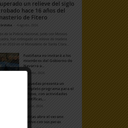
uperado un relieve del siglo
 robado hace 16 años del
asterio de Fitero
Córdoba
-
4 agosto, 2026
s de la Policía Nacional, junto con Mossos
uadra, han entregado un relieve de madera
o en 2010 en el Monasterio de Santa Clara...
Fustiñana no invitará a los
miembros del Gobierno de
Navarra a...
1 agosto, 2026
Arguedas presenta un
completo programa para el
eclipse, con actividades
científicas,...
20 julio, 2026
Ablitas abre el verano
festivo con sus peras