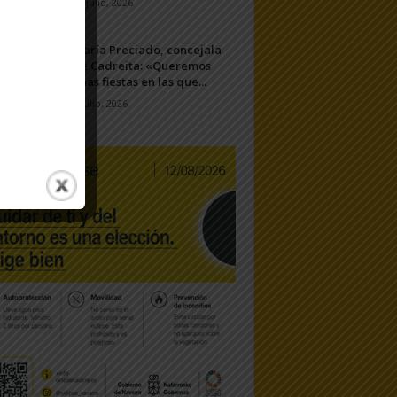
11 julio, 2026
María Preciado, concejala
de Cadreita: «Queremos
unas fiestas en las que...
7 julio, 2026