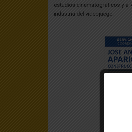
estudios cinematográficos y al d
industria del videojuego.