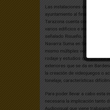
Las instalaciones de la antigua
ayuntamiento al final de la pasa
Tarazona cuenta con una super
varios edificios e instalaciones
señalado Risueño, «sería inferi
Navarra Suma en Sementales pa
mismo múltiples ventajas como 
rodaje y estudios que permitirá
exteriores que se da en Barden
la creación de videojuegos o a
tonelaje, características difíci
Para poder llevar a cabo esta in
necesaria la implicación tanto 
Audiovisual que viene trabajando