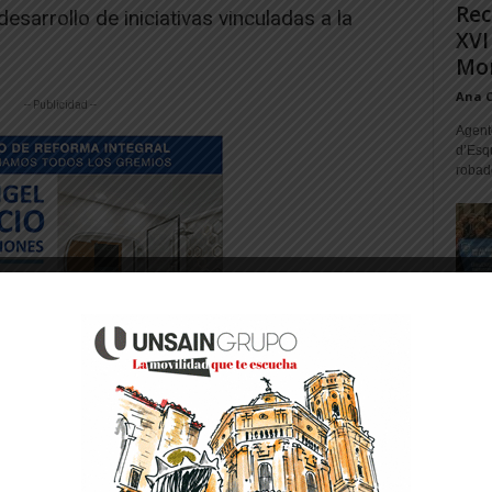
Rec
esarrollo de iniciativas vinculadas a la
XVI
Mon
Ana 
-- Publicidad --
Agente
d’Esq
robad