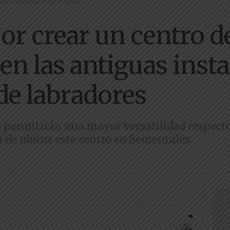
ación audiovisual en las antiguas...
or crear un centro d
en las antiguas inst
de labradores
 permitirán una mayor versatilidad respecto 
de ubicar este centro en Sementales