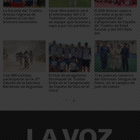
La Escuela del Triatlón
César Monasterio será
El SDR Arenas supera
Arenas regresa de
el entrenador del C.D.
con éxito el gran reto
Calahorra con dos
Tudelano: «Queremos
organizativo del
bronces nacionales
un equipo que ilusione y
Campeonato de España
vaya a por los partidos»
de Triatlón de Edad
Escolar y del XXV Reto
del...
Casi 800 ciclistas
El Club de piragüismo
Tres judocas navarros
participaron en la 27ª
Ebrokayak de Tudela
del Gimnasio Shogun de
edición de la Extreme
brilla en el Campeonato
Fitero, en el campus de
Bardenas de Arguedas
de España de Ríos en el
judo de Llanes
Cinca