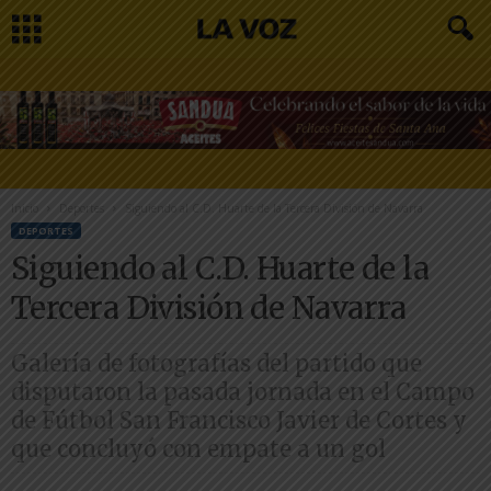
Inicio
Deportes
Siguiendo al C.D. Huarte de la Tercera División de Navarra
DEPORTES
Siguiendo al C.D. Huarte de la
Tercera División de Navarra
Galería de fotografías del partido que
disputaron la pasada jornada en el Campo
de Fútbol San Francisco Javier de Cortes y
que concluyó con empate a un gol