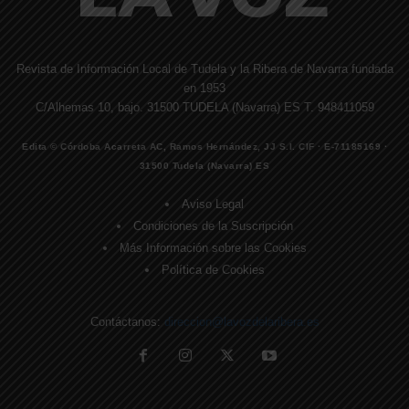
Revista de Información Local de Tudela y la Ribera de Navarra fundada
en 1953
C/Alhemas 10, bajo. 31500 TUDELA (Navarra) ES T. 948411059
Edita © Córdoba Acarreta AC, Ramos Hernández, JJ S.I. CIF · E-71185169 ·
31500 Tudela (Navarra) ES
Aviso Legal
Condiciones de la Suscripción
Más Información sobre las Cookies
Política de Cookies
Contáctanos:
direccion@lavozdelaribera.es