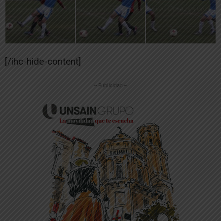
[/ihc-hide-content]
-- Publicidad --