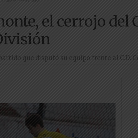
. Huarte de Tercera División
nte, el cerrojo del 
División
partido que disputó su equipo frente al C.D. C