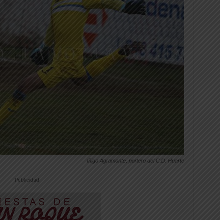
Iñigo Agramonte, portero del C.D. Huarte
-- Publicidad --