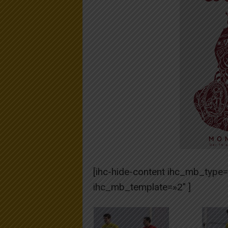
[ihc-hide-content ihc_mb_type
ihc_mb_template=»2″ ]