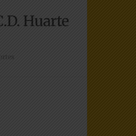
C.D. Huarte
ortes