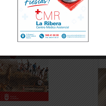
n IAN”.
-- Publicidad --