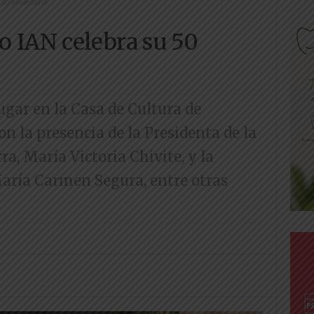
50 aniversario
o IAN celebra su 50
ugar en la Casa de Cultura de
on la presencia de la Presidenta de la
, María Victoria Chivite, y la
María Carmen Segura, entre otras