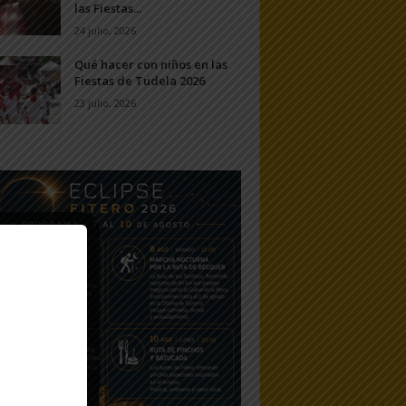
las Fiestas...
24 julio, 2026
Qué hacer con niños en las
Fiestas de Tudela 2026
23 julio, 2026