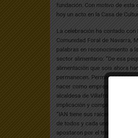
fundación. Con motivo de esta
hoy un acto en la Casa de Cultur
La celebración ha contado con l
Comunidad Foral de Navarra, Ma
palabras en reconocimiento a la
sector alimentario: “De esa peq
alimentación que sois ahora h
permanecen. Permanece la vincul
nacer como empresa y a la que 
alcaldesa de Villafranca, María
implicación y compromiso de la
“IAN tiene sus raíces en una inic
de todos y cada uno de aquello
apostaron por el trabajo, por e