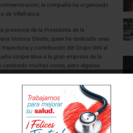
 conmemoración, la compañía ha organizado
a de Villafranca.
a presencia de la Presidenta de la
ría Victoria Chivite, quien ha dedicado unas
 trayectoria y contribución del Grupo IAN al
ueña cooperativa a la gran empresa de la
an cambiado muchas cosas, pero algunas
ación, el arraigo con la zona que os vio
tanto habéis contribuido”. Asimismo, la
 Carmen Segura, ha querido resaltar la
 compañía con la localidad, destacando que
iativa popular, en la confianza y el esfuerzo
s primeros socios y socias fundadores, que
l apego a su pueblo y por su futuro. Hoy