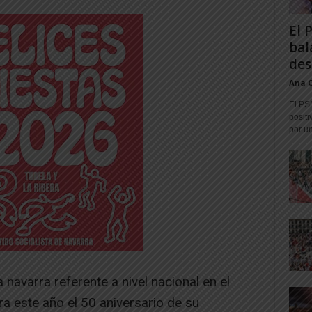
El 
bal
des
Ana 
El PS
positi
por un
 navarra referente a nivel nacional en el
ra este año el 50 aniversario de su