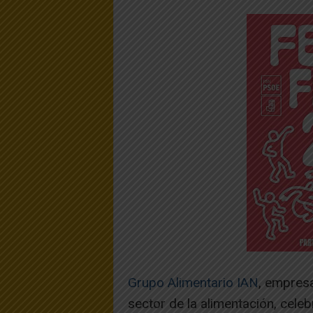
Grupo Alimentario IAN
, empresa
sector de la alimentación, celeb