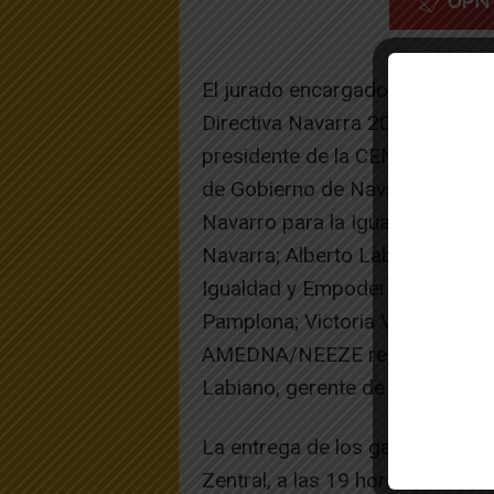
El jurado encargado de tomar l
Directiva Navarra 2016 ha esta
presidente de la CEN; Manu Aye
de Gobierno de Navarra; Mertxe 
Navarro para la Igualdad; Crist
Navarra; Alberto Labarca, conce
Igualdad y Empoderamiento Soci
Pamplona; Victoria Vidaurre y C
AMEDNA/NEEZE respectivamente,
Labiano, gerente de AMEDNA/
La entrega de los galardones t
Zentral, a las 19 horas y contar