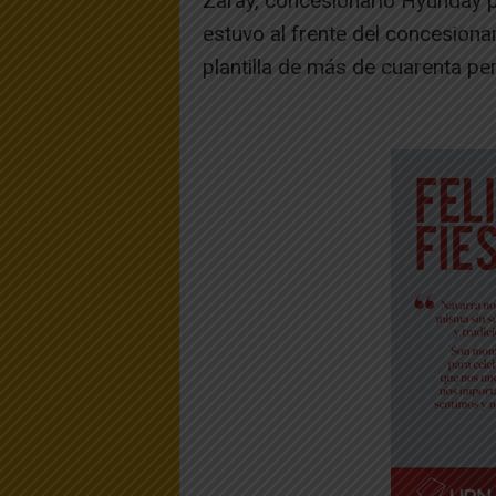
Zaray, concesionario Hyunday 
estuvo al frente del concesiona
plantilla de más de cuarenta pe