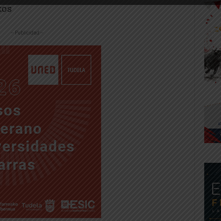
kos
-- Publicidad --