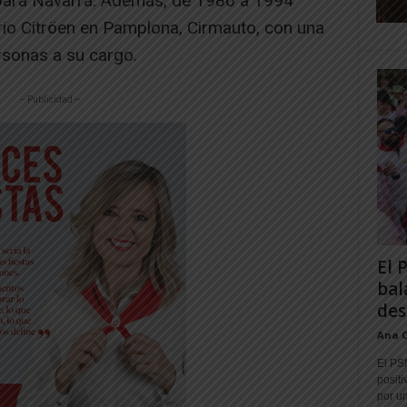
para Navarra. Además, de 1986 a 1994
rio Citröen en Pamplona, Cirmauto, con una
rsonas a su cargo.
-- Publicidad --
El 
bal
des
Ana 
El PS
positi
por un