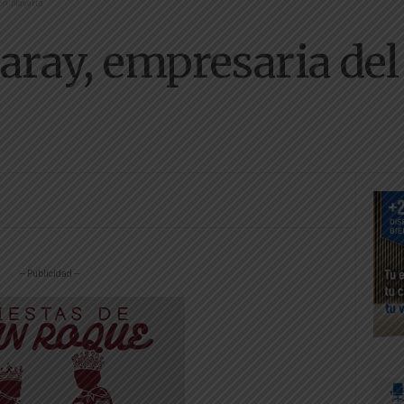
en Navarra
aray, empresaria del
-- Publicidad --