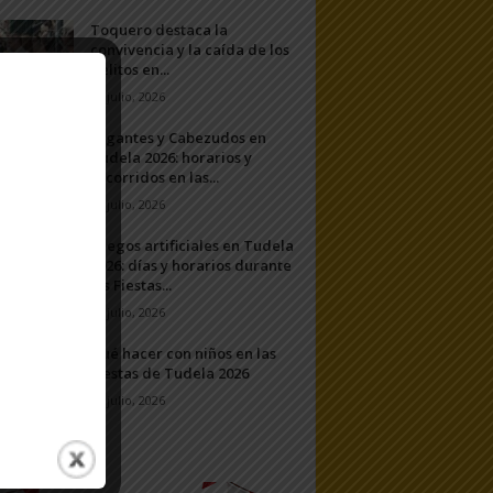
Toquero destaca la
convivencia y la caída de los
delitos en...
31 julio, 2026
Gigantes y Cabezudos en
Tudela 2026: horarios y
recorridos en las...
25 julio, 2026
Fuegos artificiales en Tudela
2026: días y horarios durante
las Fiestas...
24 julio, 2026
Qué hacer con niños en las
Fiestas de Tudela 2026
23 julio, 2026