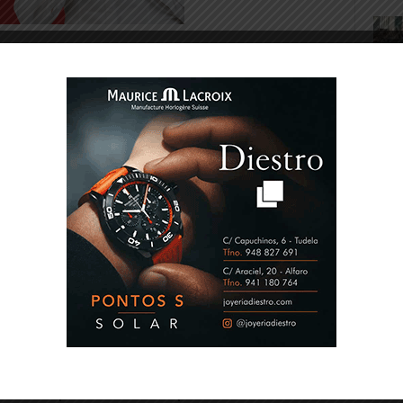
a decisión de estos Premios Empresaria y
do integrado por José Antonio Sarría,
rdi, vicepresidente de Desarrollo Económico
Leránoz, directora gerente del Instituto
ina Oroz, directora de Desarrollo de Cámara
jal del Área de Participación Ciudadana,
al y Laboral del Ayuntamiento de
ristina Sotro, presidenta y vicepresidenta de
 y con la asistencia técnica de Susana
NEEZE.
endrá lugar el próximo 16 de noviembre en el
á con la presencia de la presidenta del