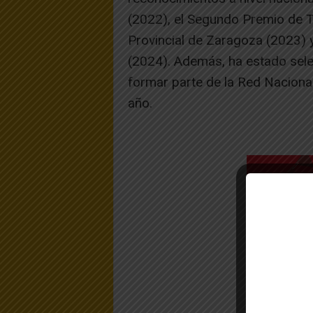
(2022), el Segundo Premio de 
Provincial de Zaragoza (2023) 
(2024). Además, ha estado sel
formar parte de la Red Nacional
año.