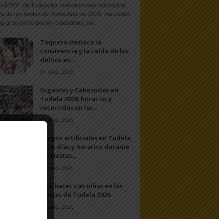
N-PSOE de Tudela ha realizado una valoración
va de las fiestas de Santa Ana de 2026, marcadas
a gran participación ciudadana, un...
Toquero destaca la
convivencia y la caída de los
delitos en...
31 julio, 2026
Gigantes y Cabezudos en
Tudela 2026: horarios y
recorridos en las...
25 julio, 2026
Fuegos artificiales en Tudela
2026: días y horarios durante
las Fiestas...
24 julio, 2026
Qué hacer con niños en las
Fiestas de Tudela 2026
23 julio, 2026