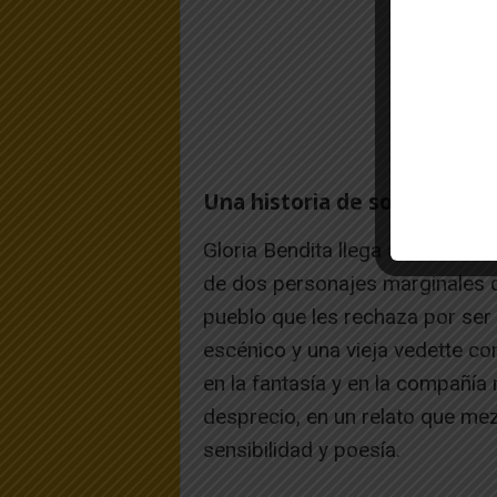
Una historia de soledad, fan
Gloria Bendita llega al Teatro G
de dos personajes marginales 
pueblo que les rechaza por ser 
escénico y una vieja vedette c
en la fantasía y en la compañía 
desprecio, en un relato que mez
sensibilidad y poesía.