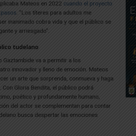
 explicaba Mateos en 2022
cuando el proyecto
 pasos
. “Los títeres para adultos me
er inanimado cobra vida y que el público se
gante y arriesgado”.
lico tudelano
o Gaztambide va a permitir a los
eatro innovador y lleno de emoción. Mateos
ecer un arte que sorprenda, conmueva y haga
o. Con Gloria Bendita, el público podrá
ntimo, poético y profundamente humano,
tación del actor se complementan para contar
tudelano busca despertar las emociones