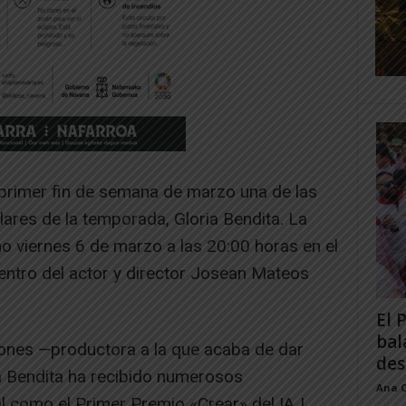
primer fin de semana de marzo una de las
ares de la temporada, Gloria Bendita. La
o viernes 6 de marzo a las 20:00 horas en el
entro del actor y director Josean Mateos
El 
bal
ones —productora a la que acaba de dar
des
a Bendita ha recibido numerosos
Ana 
al como el Primer Premio «Crear» del IAJ