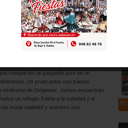
tasía y resistencia
aztambide de Tudela para narrar la historia
que comparten un pequeño piso en un
diferentes. Un joven actor con pánico
on síndrome de Diógenes. Juntos encuentran
mutua un refugio frente a la soledad y el
cla cruda realidad y onirismo con