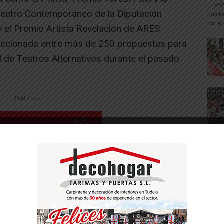
El PS
Teatro Contemporáneo de la Diputación
positi
por un
y el Premio Artista Revelación de ARES
eccionada entre más de 250 propuestas para
 de Teatros Alternativos durante el pasado
-- Publicidad --