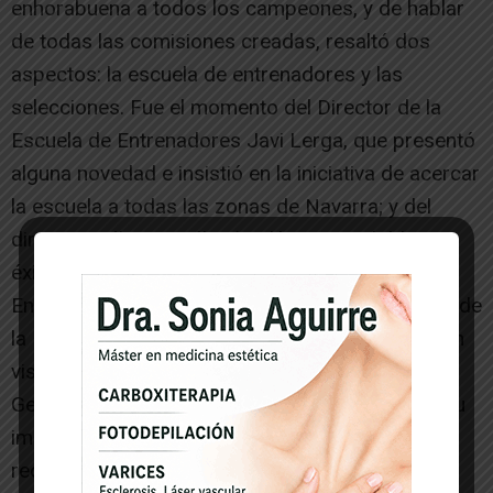
enhorabuena a todos los campeones, y de hablar
de todas las comisiones creadas, resaltó dos
aspectos: la escuela de entrenadores y las
selecciones. Fue el momento del Director de la
Escuela de Entrenadores Javi Lerga, que presentó
alguna novedad e insistió en la iniciativa de acercar
la escuela a todas las zonas de Navarra; y del
directivo Félix González ‘Tedi’, que resaltó los
éxitos de las selecciones.
En el punto sexto, Teresa Íñigo, la vicesecretaria de
la Federación explicó varios aspectos que se han
visto modificados en las Normas de Carácter
General. Varios referentes al Sistema Fénix y a su
implantación en los campos, otras de
reordenación de artículos, y otras de mejoras en