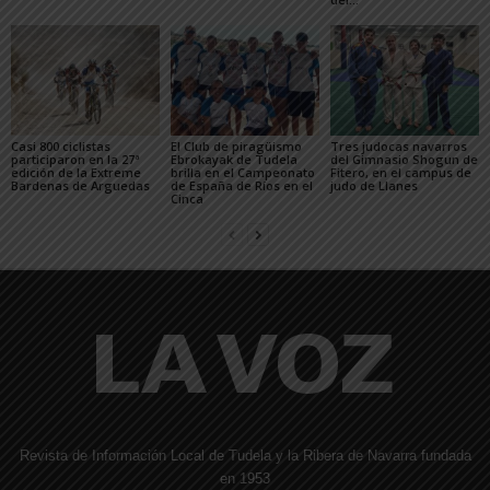
Casi 800 ciclistas
El Club de piragüismo
Tres judocas navarros
participaron en la 27ª
Ebrokayak de Tudela
del Gimnasio Shogun de
edición de la Extreme
brilla en el Campeonato
Fitero, en el campus de
Bardenas de Arguedas
de España de Ríos en el
judo de Llanes
Cinca
Revista de Información Local de Tudela y la Ribera de Navarra fundada
en 1953