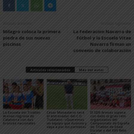
Artículo anterior
Artículo siguiente
Milagro coloca la primera
La Federacion Navarra de
piedra de sus nuevas
Fútbol y la Escuela Vitae
piscinas
Navarra firman un
convenio de colaboración
Artículos relacionados
Más del autor
La Escuela del Triatlón
César Monasterio será
El SDR Arenas supera
Arenas regresa de
el entrenador del C.D.
con éxito el gran reto
Calahorra con dos
Tudelano: «Queremos
organizativo del
bronces nacionales
un equipo que ilusione y
Campeonato de España
vaya a por los partidos»
de Triatlón de Edad
Escolar y del XXV Reto
del...