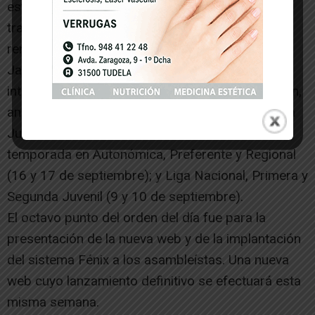
estamentos de árbitros y entrenadores. También
trato el cambio de fecha en el plazo de las
renovaciones en categoría territorial.
Javi Martínez prosiguió en la tanda de
intervenciones en los proyectos de programación,
anunciando las novedades en Primera y Segunda
Juvenil. Y, sobre todo, informando del inicio de la
temporada en Autonómica, Preferente y Regional
(16 y 17 de septiembre); y Liga Nacional, Primera y
Segunda Juvenil (9 y 10 de septiembre).
El octavo punto del orden del día fue para la
presentación de la nueva web y de la implantación
del sistema Fénix a los asambleístas. Una nueva
web cuyo lanzamiento definitivo se efectuará esta
misma semana.