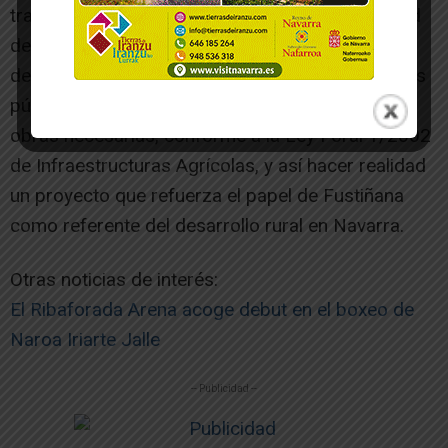
trabajando junto a los agricultores, la Comunidad
de Regantes y solicitar el apoyo y la financiación
del Gobierno de Navarra y otras administraciones
públicas competentes para la ejecución de las
obras necesarias, conforme a la Ley Foral 1/2002
de Infraestructuras Agrícolas, y así hacer realidad
un proyecto que refuerza el papel de Fustiñana
como referente del desarrollo rural en Navarra.
Otras noticias de interés:
El Ribaforada Arena acoge debut en el boxeo de
Naroa Iriarte Jalle
-- Publicidad --