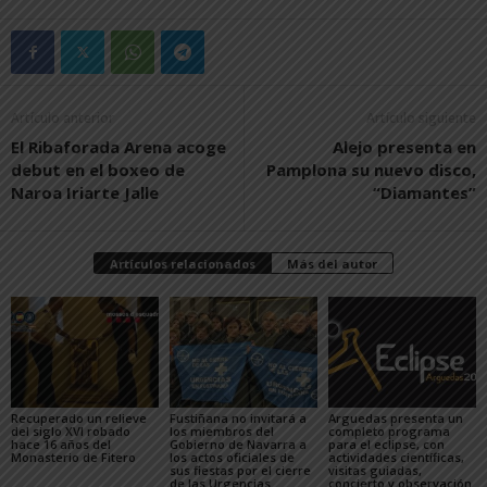
Artículo anterior
Artículo siguiente
El Ribaforada Arena acoge
Alejo presenta en
debut en el boxeo de
Pamplona su nuevo disco,
Naroa Iriarte Jalle
“Diamantes”
Artículos relacionados
Más del autor
Recuperado un relieve
Fustiñana no invitará a
Arguedas presenta un
del siglo XVI robado
los miembros del
completo programa
hace 16 años del
Gobierno de Navarra a
para el eclipse, con
Monasterio de Fitero
los actos oficiales de
actividades científicas,
sus fiestas por el cierre
visitas guiadas,
de las Urgencias
concierto y observación