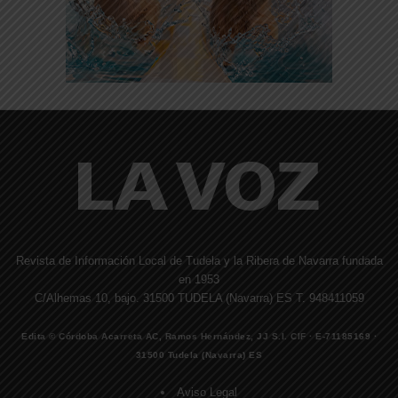
Revista de Información Local de Tudela y la Ribera de Navarra fundada
en 1953
C/Alhemas 10, bajo. 31500 TUDELA (Navarra) ES T. 948411059
Edita © Córdoba Acarreta AC, Ramos Hernández, JJ S.I. CIF · E-71185169 ·
31500 Tudela (Navarra) ES
Aviso Legal