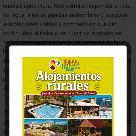
nuestra agricultura. Nos permite responder al reto
del agua, a las exigencias ambientales y asegurar
explotaciones viables y competitivas que den
continuidad al trabajo de nuestros agricultores,
teniendo en cuenta además, el potencial de la
industria agroalimentaria en nuestro municipio, con
empresas como Congelados de Navarra. Desde el
Ayuntamiento vamos a acompañar y apoyar este
proceso desde el primer momento, convencidos
de que es una inversión estratégica para
Fustiñana”.
Este acuerdo marca un paso decisivo hacia una
agricultura más eficiente, moderna y sostenible. El
Ayuntamiento reitera su compromiso de seguir