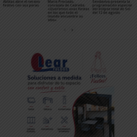
Ablitas abre el verano
María Preciado,
Sendaviva presenta la
festivo con sus peras
concejala de Cadreita:
programación especial
«Queremos unas fiestas
del eclipse total de Sol
en las que todo el
del 12 de agosto
mundo encuentre su
sitio»