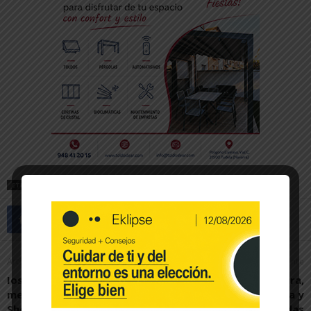
ETIQUETAS
FUSTIÑANA
Artículo anterior
Artículo siguiente
Iosu Bea se alza con la
Arguedas, Valtierra,
medalla de bronce para el
Cadreita, Villafranca y
Shogun en la Super Copa
Tudela solicitan medidas