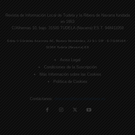
Revista de Información Local de Tudela y la Ribera de Navarra fundada
en 1953
C/Alhemas 10, bajo. 31500 TUDELA (Navarra) ES T. 948411059
Edita © Córdoba Acarreta AC, Ramos Hernández, JJ S.I. CIF · E-71185169 ·
31500 Tudela (Navarra) ES
Aviso Legal
Condiciones de la Suscripción
Más Información sobre las Cookies
Política de Cookies
Contáctanos:
direccion@lavozdelaribera.es