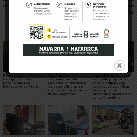
de España Cadete
para evitar accidentes con
jabalíes
Artículos relacionados
Más del autor
Recuperado un relieve
Fustiñana no invitará a
Arguedas presenta un
del siglo XVI robado
los miembros del
completo programa
hace 16 años del
Gobierno de Navarra a
para el eclipse, con
Monasterio de Fitero
los actos oficiales de
actividades científicas,
sus fiestas por el cierre
visitas guiadas,
de las Urgencias
concierto y observación
de las Perseidas