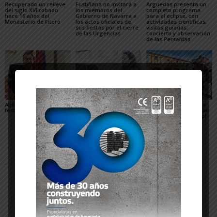
Recuperado un relieve
Fustiñana no invitará a
Arguedas presenta un
del siglo XVI robado
los miembros del
completo programa
hace 16 años del
Gobierno de Navarra a
para el eclipse, con
Monasterio de Fitero
los actos oficiales de
actividades científicas,
sus fiestas por el cierre
visitas guiadas,
de las Urgencias
concierto y observación
de las Perseidas
Ablitas abre el verano
María Preciado,
Sendaviva presenta la
festivo con sus peras
concejala de Cadreita:
programación especial
«Queremos unas fiestas
del eclipse total de Sol
en las que todo el
del 12 de agosto
mundo encuentre su
sitio»