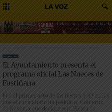
Inicio
Merindad
El Ayuntamiento presenta el programa oficial Las Nueces de
Fustiñana
MERINDAD
El Ayuntamiento presenta el
programa oficial Las Nueces de
Fustiñana
Fue el primer acto de las fiestas 2017 en las
que el consistorio ha pedido al Gobierno
de Navarra que declare esta Fiesta de