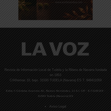
Revista de Información Local de Tudela y la Ribera de Navarra fundada
en 1953
C/Alhemas 10, bajo. 31500 TUDELA (Navarra) ES T. 948411059
Edita © Córdoba Acarreta AC, Ramos Hernández, JJ S.I. CIF · E-71185169 ·
31500 Tudela (Navarra) ES
Aviso Legal