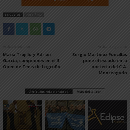
ETIQUETAS
FUSTIÑANA
Artículo anterior
Artículo siguiente
María Trujillo y Adrián
Sergio Martínez Foncillas
García, campeones en el II
pone el escudo en la
Open de Tenis de Logroño
portería del C.A.
Monteagudo
Artículos relacionados
Más del autor