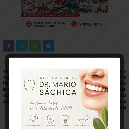
Artículo anterior
Artículo siguiente
Verónica Gormedino: «Si
Transportes licita por 1,6
algo tienen de bonito las
millones de euros la
fiestas es la posibilidad de
redacción de los
innovar e incluir
proyectos para conectar
actividades cada vez más
la Línea de Alta Velocidad
atractivas»
Castejón-Pamplona con la
red convencional
Artículos relacionados
Más del autor