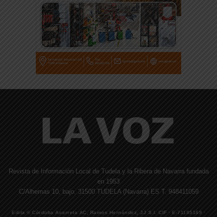
Revista de Información Local de Tudela y la Ribera de Navarra fundada
en 1953
C/Alhemas 10, bajo. 31500 TUDELA (Navarra) ES T. 948411059
Edita © Córdoba Acarreta AC, Ramos Hernández, JJ S.I. CIF · E-71185169 ·