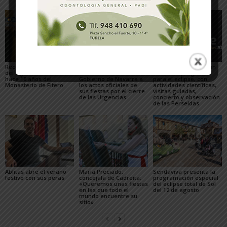
Recuperado un relieve
Fustiñana no invitará a
Arguedas presenta un
del siglo XVI robado
los miembros del
completo programa
hace 16 años del
Gobierno de Navarra a
para el eclipse, con
Monasterio de Fitero
los actos oficiales de
actividades científicas,
sus fiestas por el cierre
visitas guiadas,
de las Urgencias
concierto y observación
de las Perseidas
Ablitas abre el verano
María Preciado,
Sendaviva presenta la
festivo con sus peras
concejala de Cadreita:
programación especial
«Queremos unas fiestas
del eclipse total de Sol
en las que todo el
del 12 de agosto
mundo encuentre su
sitio»