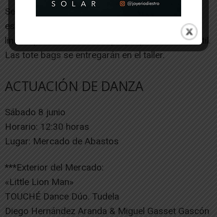
Se diseñará y simplificará una imagen que será
estampada mediante la técnica de grabado con
linóleo para crear nuestra propia pieza sobre textil.
Las tote bags se entregarán en el taller.
ACTUACIÓN DE DANZA
Sábado 8 junio
Horario: 12:30 horas
Lugar: Mercado de Abastos
***Exterior del Mercado:
«Little Lion Man»
TOUCHÉ Dance Dúo. Tudela
Diego Hernández Aranda & Miguel Gasset Gascón