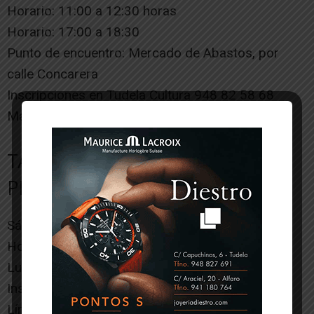
Horario: 11:00 a 12:30 horas
Horario: 17:00 a 18:30
Punto de encuentro: Mercado de Abastos, por
calle Concarera
Inscripciones en Tudela Cultura 948 82 58 68
Máximo 25 personas
TALLER «DISEÑA Y ESTAMPA TU
PROPIA TOTE BAG»
Sábado 8 junio
Horario: 11:00 a 12:30 horas
Lugar: Mercado de Abasto
Inscripciones en Tudela Cultura 948 82 58 68
Límite 15 plazas (a partir de 15 años)