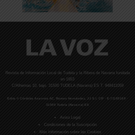
Revista de Información Local de Tudela y la Ribera de Navarra fundada
en 1953
C/Alhemas 10, bajo. 31500 TUDELA (Navarra) ES T. 948411059
Edita © Córdoba Acarreta AC, Ramos Hernández, JJ S.I. CIF · E-71185169 ·
31500 Tudela (Navarra) ES
Aviso Legal
Condiciones de la Suscripción
Más Información sobre las Cookies