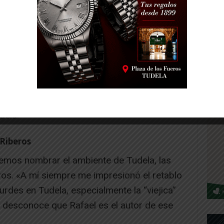
n Madrid a partir de 1954 ampliando estudios
n donde conoció a su esposa Hatsuko.
ón, Francia, Inglaterra, Italia. En España
rid (ciudad en la que residía), Barcelona,
dela.
Riberos
emos nombrar el ambiente de Tudela, las
ros. «A mí siempre me impresionó el retablo
urdes en Tudela, especialmente la “viejica”
 desconoce que Rafael es el autor de ese