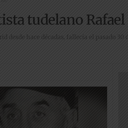
l Real
rtista tudelano Rafael
rid desde hace décadas, fallecía el pasado 30