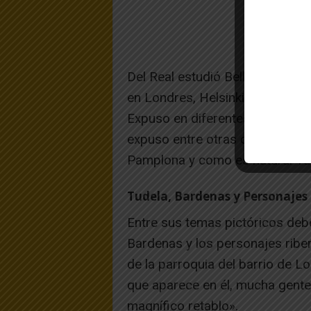
Del Real estudió Bellas artes e
en Londres, Helsinki y en Japó
Expuso en diferentes países, Jap
expuso entre otras ciudades Mad
Pamplona y como es natural Tu
Tudela, Bardenas y Personajes 
Entre sus temas pictóricos deb
Bardenas y los personajes ribe
de la parroquia del barrio de Lo
que aparece en él, mucha gente
magnífico retablo».