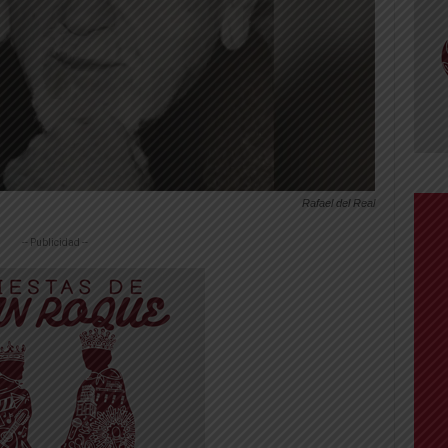
Rafael del Real
-- Publicidad --