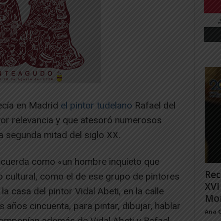
ecía en Madrid
el pintor tudelano
Rafael del
ayor relevancia y que atesoró numerosos
a segunda mitad del siglo XX.
 recuerda como «un hombre inquieto que
Rec
o cultural, como el de ese grupo de pintores
XVI
a casa del pintor Vidal Abeti, en la calle
Mon
 años cincuenta, para pintar, dibujar, hablar
Ana 
componían además de Vidal Abeti y Rafael,