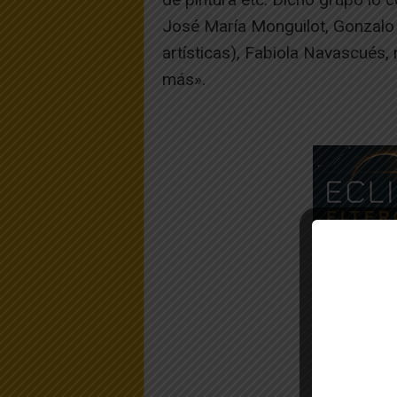
José María Monguilot, Gonzalo 
artísticas), Fabiola Navascués
más».