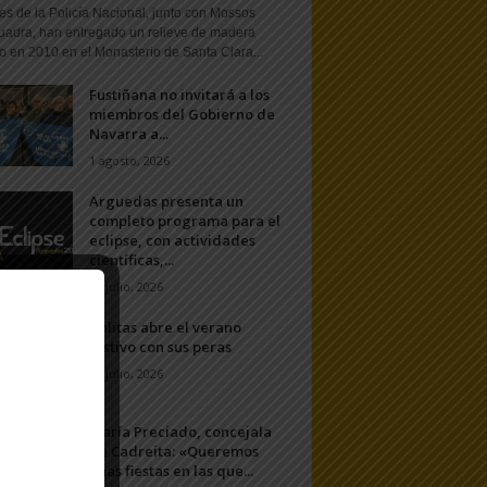
s de la Policía Nacional, junto con Mossos
uadra, han entregado un relieve de madera
o en 2010 en el Monasterio de Santa Clara...
Fustiñana no invitará a los
miembros del Gobierno de
Navarra a...
1 agosto, 2026
Arguedas presenta un
completo programa para el
eclipse, con actividades
científicas,...
20 julio, 2026
Ablitas abre el verano
festivo con sus peras
11 julio, 2026
María Preciado, concejala
de Cadreita: «Queremos
unas fiestas en las que...