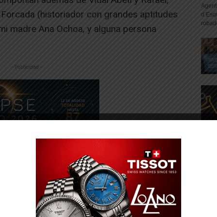
Agente
Forcada (historiador con grandes aptitudes
d’Esq
robad
, mi madre Ana Ochoa, y alguna persona
-- Publicidad --