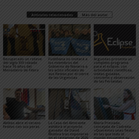
Artículos relacionados
Más del autor
Recuperado un relieve
Fustiñana no invitará a
Arguedas presenta un
del siglo XVI robado
los miembros del
completo programa
hace 16 años del
Gobierno de Navarra a
para el eclipse, con
Monasterio de Fitero
los actos oficiales de
actividades científicas,
sus fiestas por el cierre
visitas guiadas,
de las Urgencias
concierto y observación
de las Perseidas
Ablitas abre el verano
La Casa del Almirante
María Preciado,
festivo con sus peras
exhibirá el proyecto
concejala de Cadreita:
ganador de David
«Queremos unas fiestas
Mutiloa tras imponerse
en las que todo el
en el certamen de 2026
mundo encuentre su