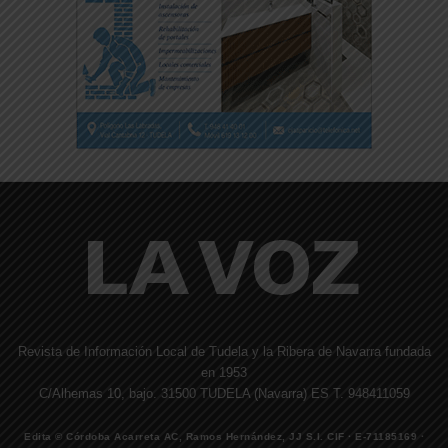
Revista de Información Local de Tudela y la Ribera de Navarra fundada
en 1953
C/Alhemas 10, bajo. 31500 TUDELA (Navarra) ES T. 948411059
Edita © Córdoba Acarreta AC, Ramos Hernández, JJ S.I. CIF · E-71185169 ·