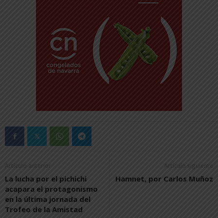
Artículo anterior
Artículo siguiente
La lucha por el pichichi
Hamnet, por Carlos Muñoz
acapara el protagonismo
en la última jornada del
Trofeo de la Amistad