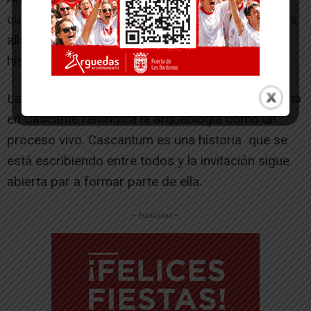
cultural, social y económico del proyecto que más
allá de la identidad muestra como invertir en
historia es también invertir en desarrollo.
La exposición XX años de arqueología comunitaria
en Cascante reivindica la arqueología como un
proceso vivo. Cascantum es una historia que se
está escribiendo entre todos y la invitación sigue
abierta par a formar parte de ella.
-- Publicidad --